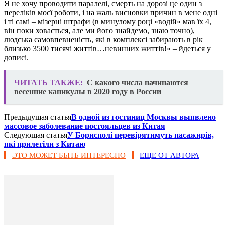
Я не хочу проводити паралелі, смерть на дорозі це один з
переліків моєї роботи, і на жаль висновки причин в мене одні
і ті самі – мізерні штрафи (в минулому році «водій» мав їх 4,
він поки ховається, але ми його знайдемо, знаю точно),
людська самовпевненість, які в комплексі забирають в рік
близько 3500 тисячі життів…невинних життів!» – йдеться у
дописі.
ЧИТАТЬ ТАКЖЕ:
С какого числа начинаются
весенние каникулы в 2020 году в России
Предыдущая статья
В одной из гостиниц Москвы выявлено
массовое заболевание постояльцев из Китая
Следующая статья
У Борисполі перевірятимуть пасажирів,
які прилетіли з Китаю
ЭТО МОЖЕТ БЫТЬ ИНТЕРЕСНО
ЕЩЕ ОТ АВТОРА