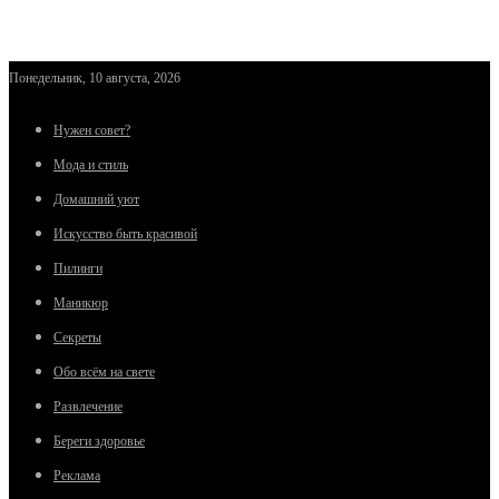
Понедельник, 10 августа, 2026
Нужен совет?
Мода и стиль
Домашний уют
Искусство быть красивой
Пилинги
Маникюр
Секреты
Обо всём на свете
Развлечение
Береги здоровье
Реклама