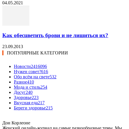
04.05.2021
Как обесцветить брови и не лишиться их?
23.09.2013
ПОПУЛЯРНЫЕ КАТЕГОРИИ
Новости24
16096
Нужен совет?
616
Обо всём на свете
532
Разное
410
Мода и стиль
254
Досуг
240
Здоровье
223
Вкусная еда
217
Береги здоровье
215
Дон Корлеоне
Женский онлайн-журнал на самые разнообразные темы. Мы