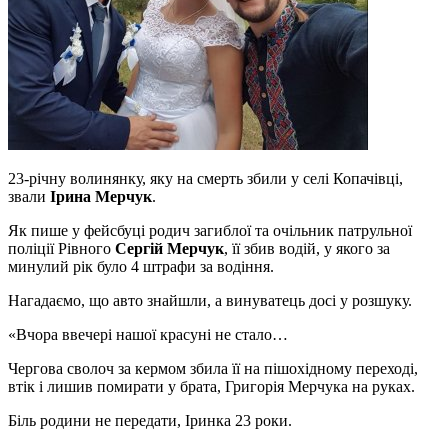
23-річну волинянку, яку на смерть збили у селі Копачівці,
звали
Ірина Мерчук
.
Як пише у фейсбуці родич загиблої та очільник патрульної
поліції Рівного
Сергій Мерчук
, її збив водій, у якого за
минулий рік було 4 штрафи за водіння.
Нагадаємо, що авто знайшли, а винуватець досі у розшуку.
«Вчора ввечері нашої красуні не стало…
Чергова сволоч за кермом збила її на пішохідному переході,
втік і лишив помирати у брата, Григорія Мерчука на руках.
Біль родини не передати, Іринка 23 роки.