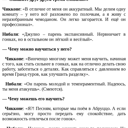
Чикконе
: «В отличие от меня он аккуратный. Мы делим одну
комнату – у него всё разложено по полочкам, а я живу с
неразобранным чемоданом. Он легко загорается. И ещё он
профессионал».
Нибали
: «Джулио – парень экспансивный. Нервничает в
гонках, но в остальном он лёгкий и весёлый».
— Чему можно научиться у него?
Чикконе
: «Винченцо многому может меня научить, начиная
с того, как стать сильнее в гонках, как на отлично делать свою
работу, заботиться о деталях. Как справляться с давлением во
время Гранд-туров, как улучшить разделку».
Нибали
: «Он парень молодой и темпераментный. Надеюсь,
ты меня атакуешь». (Смеются).
— Чему можешь его научить?
Чикконе
: «Я?! Песням, которые мы поём в Абруццо. А если
серьёзно, могу просто передать ему спокойствие, дать
возможность отвлечься после гонок».