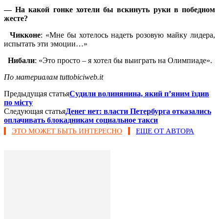
— На какой гонке хотели бы вскинуть руки в победном
жесте?
Чикконе
: «Мне бы хотелось надеть розовую майку лидера,
испытать эти эмоции…»
Нибали
: «Это просто – я хотел бы выиграть на Олимпиаде».
По материалам tuttobiciweb.it
Предыдущая статья
Судили волинянина, який п’яним їздив
по місту
Следующая статья
Денег нет: власти Петербурга отказались
оплачивать блокадникам социальное такси
ЭТО МОЖЕТ БЫТЬ ИНТЕРЕСНО
ЕЩЕ ОТ АВТОРА