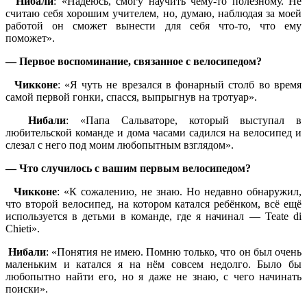
Нибали
: «Надеюсь, смогу научить чему-то полезному. Не
считаю себя хорошим учителем, но, думаю, наблюдая за моей
работой он сможет вынести для себя что-то, что ему
поможет».
— Первое воспоминание, связанное с велосипедом?
Чикконе
: «Я чуть не врезался в фонарный столб во время
самой первой гонки, спасся, выпрыгнув на тротуар».
Нибали
: «Папа Сальваторе, который выступал в
любительской команде и дома часами садился на велосипед и
слезал с него под моим любопытным взглядом».
— Что случилось с вашим первым велосипедом?
Чикконе
: «К сожалению, не знаю. Но недавно обнаружил,
что второй велосипед, на котором катался ребёнком, всё ещё
используется в детьми в команде, где я начинал — Teate di
Chieti».
Нибали
: «Понятия не имею. Помню только, что он был очень
маленьким и катался я на нём совсем недолго. Было бы
любопытно найти его, но я даже не знаю, с чего начинать
поиски».