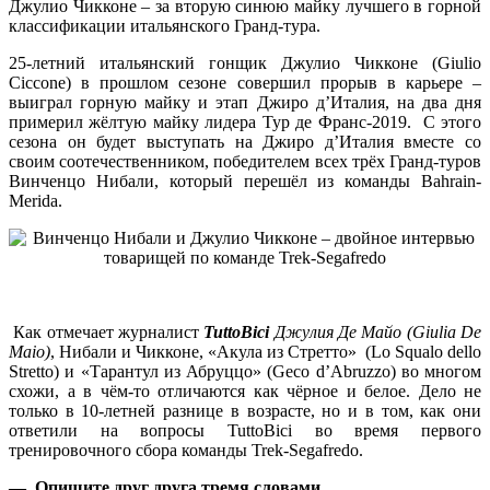
Джулио Чикконе – за вторую синюю майку лучшего в горной
классификации итальянского Гранд-тура.
25-летний итальянский гонщик Джулио Чикконе (Giulio
Ciccone) в прошлом сезоне совершил прорыв в карьере –
выиграл горную майку и этап Джиро д’Италия, на два дня
примерил жёлтую майку лидера Тур де Франс-2019. С этого
сезона он будет выступать на Джиро д’Италия вместе со
своим соотечественником, победителем всех трёх Гранд-туров
Винченцо Нибали, который перешёл из команды Bahrain-
Merida.
Как отмечает журналист
TuttoBici
Джулия Де Майо (Giulia De
Maio)
, Нибали и Чикконе, «Акула из Стретто» (Lo Squalo dello
Stretto) и «Тарантул из Абруццо» (Geco d’Abruzzo) во многом
схожи, а в чём-то отличаются как чёрное и белое. Дело не
только в 10-летней разнице в возрасте, но и в том, как они
ответили на вопросы TuttoBici во время первого
тренировочного сбора команды Trek-Segafredo.
— Опишите друг друга тремя словами…