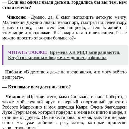
— Если бы сейчас были детьми, гордились бы вы тем, кем
стали сейчас?
Чикконе
: «Думаю, да. Я смог исполнить детскую мечту.
Маленький Джулио любил велоспорт, смотрел по телевизору
каждую гонку, знал всех велогонщиков, а теперь живётс в
этом мире и продолжает благодарить за это велосипед. Разве
можно просить от жизни большего?»
ЧИТАТЬ ТАКЖЕ:
Времена ХК МВД возвращаются.
Клуб со скромным бюджетом дошел до финала
Нибали
: «В детстве я даже не представлял, что могу всё это
выиграть».
— Кто помог вам достичь этого?
Чикконе
: «Прежде всего, мама Сильвана и папа Роберто, а
также мой лучший друг и первый спортивный директор
Роберто Маррачино и моя девушка Кьяра. Очень благодарен
Луке Гуэрчилене, который поверил в меня как никто в мире, в
отличие от других. Он инвестировал в меня, вместе в первый
сезон мы уже добились результатов, которые принесли
удовлетворение».