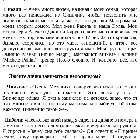
Нибали
: «Очень много людей, начиная с моей семьи, которая
много раз приезжала из Сицилии, чтобы позволить мне
реализовать мою мечту, а также те, кто сделали Мастромарко
моим вторым домом. Моя жена Ракель и наша Эмма. Мои
менеджеры Алекс и Джонни Каррера, которые сопровождают
меня с тех пор, как мне исполнилось 17 лет. За это время мы,
бывало, ссорились, но это часть отношений, в итоге все
дискуссии оказывались конструктивными. Моя группа – врач
Эмилио Маньи (Emilio Magni), массажист Микеле Паллини
(Michele Pallini), тренер Паоло Слонго. И, конечно, все, кто
меня поддерживает».
— Любите лично заниматься велосипедом?
Чикконе
: «Очень. Механики говорят, что из-за этого они
постоянно чувствуют напряжение. Эта черта у нас с
Винченцо общая. Я очень зациклен на деталях, знаю, что от
них многое зависит, поэтому максимально забочусь об этом.
Кажется, Винченцо такой же».
Нибали
: «Несколько дней назад я сидел на диване в номере и
заметил, что у него в чемодане лежит измерительная рулетка.
Я спросил: «Зачем она тебе сдалась?» Он ответил: «Я привёз
седло, хочу проверить, всё ли правильно». Я подумал: