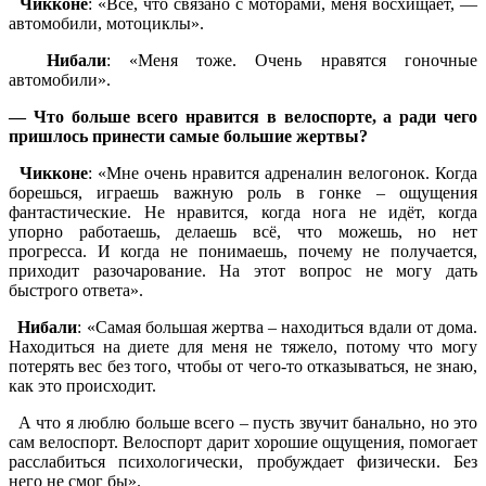
Чикконе
: «Всё, что связано с моторами, меня восхищает, —
автомобили, мотоциклы».
Нибали
: «Меня тоже. Очень нравятся гоночные
автомобили».
— Что больше всего нравится в велоспорте, а ради чего
пришлось принести самые большие жертвы?
Чикконе
: «Мне очень нравится адреналин велогонок. Когда
борешься, играешь важную роль в гонке – ощущения
фантастические. Не нравится, когда нога не идёт, когда
упорно работаешь, делаешь всё, что можешь, но нет
прогресса. И когда не понимаешь, почему не получается,
приходит разочарование. На этот вопрос не могу дать
быстрого ответа».
Нибали
: «Самая большая жертва – находиться вдали от дома.
Находиться на диете для меня не тяжело, потому что могу
потерять вес без того, чтобы от чего-то отказываться, не знаю,
как это происходит.
А что я люблю больше всего – пусть звучит банально, но это
сам велоспорт. Велоспорт дарит хорошие ощущения, помогает
расслабиться психологически, пробуждает физически. Без
него не смог бы».