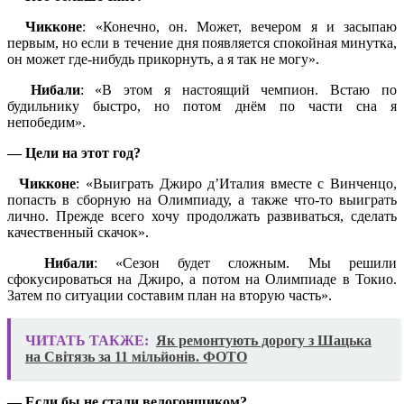
Чикконе
: «Конечно, он. Может, вечером я и засыпаю
первым, но если в течение дня появляется спокойная минутка,
он может где-нибудь прикорнуть, а я так не могу».
Нибали
: «В этом я настоящий чемпион. Встаю по
будильнику быстро, но потом днём по части сна я
непобедим».
— Цели на этот год?
Чикконе
: «Выиграть Джиро д’Италия вместе с Винченцо,
попасть в сборную на Олимпиаду, а также что-то выиграть
лично. Прежде всего хочу продолжать развиваться, сделать
качественный скачок».
Нибали
: «Сезон будет сложным. Мы решили
сфокусироваться на Джиро, а потом на Олимпиаде в Токио.
Затем по ситуации составим план на вторую часть».
ЧИТАТЬ ТАКЖЕ:
Як ремонтують дорогу з Шацька
на Світязь за 11 мільйонів. ФОТО
— Если бы не стали велогонщиком?