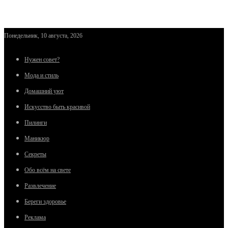
Понедельник, 10 августа, 2026
Нужен совет?
Мода и стиль
Домашний уют
Искусство быть красивой
Пилинги
Маникюр
Секреты
Обо всём на свете
Развлечение
Береги здоровье
Реклама