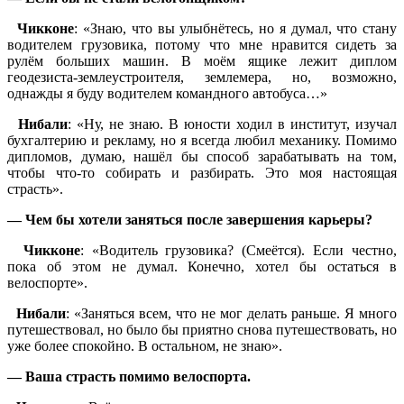
Чикконе
: «Знаю, что вы улыбнётесь, но я думал, что стану
водителем грузовика, потому что мне нравится сидеть за
рулём больших машин. В моём ящике лежит диплом
геодезиста-землеустроителя, землемера, но, возможно,
однажды я буду водителем командного автобуса…»
Нибали
: «Ну, не знаю. В юности ходил в институт, изучал
бухгалтерию и рекламу, но я всегда любил механику. Помимо
дипломов, думаю, нашёл бы способ зарабатывать на том,
чтобы что-то собирать и разбирать. Это моя настоящая
страсть».
— Чем бы хотели заняться после завершения карьеры?
Чикконе
: «Водитель грузовика? (Смеётся). Если честно,
пока об этом не думал. Конечно, хотел бы остаться в
велоспорте».
Нибали
: «Заняться всем, что не мог делать раньше. Я много
путешествовал, но было бы приятно снова путешествовать, но
уже более спокойно. В остальном, не знаю».
— Ваша страсть помимо велоспорта.