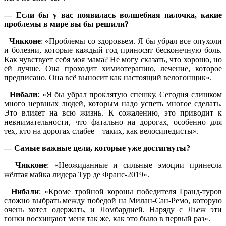
— Если бы у вас появилась волшебная палочка, какие
проблемы в мире вы бы решили?
Чикконе
: «Проблемы со здоровьем. Я бы убрал все опухоли
и болезни, которые каждый год приносят бесконечную боль.
Как чувствует себя моя мама? Не могу сказать, что хорошо, но
ей лучше. Она проходит химиотерапию, лечение, которое
предписано. Она всё выносит как настоящий велогонщик».
Нибали
: «Я бы убрал проклятую спешку. Сегодня слишком
много нервных людей, которым надо успеть многое сделать.
Это влияет на всю жизнь. К сожалению, это приводит к
невнимательности, что фатально на дорогах, особенно для
тех, кто на дорогах слабее – таких, как велосипедисты».
— Самые важные цели, которые уже достигнуты?
Чикконе
: «Неожиданные и сильные эмоции принесла
жёлтая майка лидера Тур де Франс-2019».
Нибали
: «Кроме тройной короны победителя Гранд-туров
сложно выбрать между победой на Милан-Сан-Ремо, которую
очень хотел одержать, и Ломбардией. Наряду с Льеж эти
гонки восхищают меня так же, как это было в первый раз».