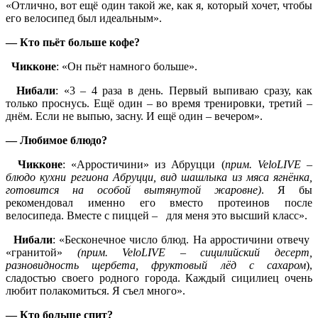
«Отлично, вот ещё один такой же, как я, который хочет, чтобы
его велосипед был идеальным».
— Кто пьёт больше кофе?
Чикконе
: «Он пьёт намного больше».
Нибали
: «3 – 4 раза в день. Первый выпиваю сразу, как
только проснусь. Ещё один – во время тренировки, третий –
днём. Если не выпью, засну. И ещё один – вечером».
— Любимое блюдо?
Чикконе
: «Арростичини» из Абруцци (
прим. VeloLIVE –
блюдо кухни региона Абруцци, вид шашлыка из мяса ягнёнка,
готовится на особой вытянутой жаровне)
. Я бы
рекомендовал именно его вместо протеинов после
велосипеда. Вместе с пиццей – для меня это высший класс».
Нибали
: «Бесконечное число блюд. На арростичини отвечу
«гранитой»
(прим. VeloLIVE – сицилийский десерт,
разновидность щербета, фруктовый лёд с сахаром
),
сладостью своего родного города. Каждый сицилиец очень
любит полакомиться. Я съел много».
— Кто больше спит?