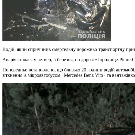
Водій, який спричинив смертельну дорожньо-транспортну пригод
Аварія сталася у четвер, 5 березня, на дорозі «Городище-Рівн
Попередньо встановлено, що близько 20 години водій автомобіля
зіткнення із мікроавтобусом «Mercedes-Benz Vito» та вантажівк