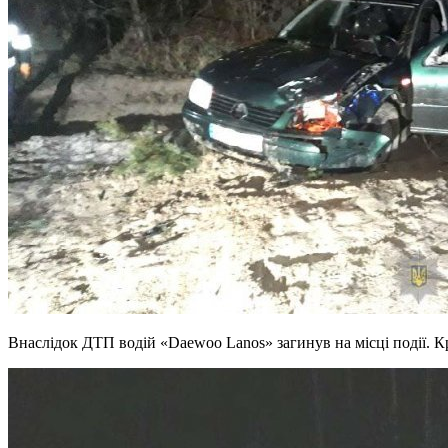
Внаслідок ДТП водій «Daewoo Lanos» загинув на місці події. Кр