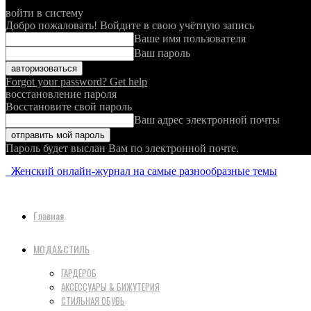
войти в систему
Добро пожаловать! Войдите в свою учётную запись
Ваше имя пользователя
Ваш пароль
Forgot your password? Get help
восстановление пароля
Восстановите свой пароль
Ваш адрес электронной почты
Пароль будет выслан Вам по электронной почте.
Женский онлайн-журнал на самые разнообразные темы
Главная
МОДА&СТИЛЬ
ГАРДЕРОБ
АКСЕССУАРЫ & БИЖУТЕРИЯ
СТИЛЬНАЯ ОБУВЬ