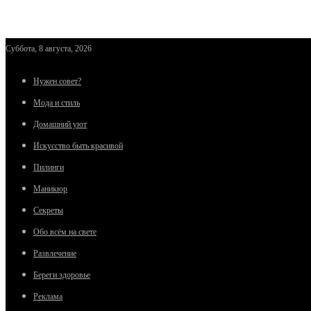
Суббота, 8 августа, 2026
Нужен совет?
Мода и стиль
Домашний уют
Искусство быть красивой
Пилинги
Маникюр
Секреты
Обо всём на свете
Развлечение
Береги здоровье
Реклама