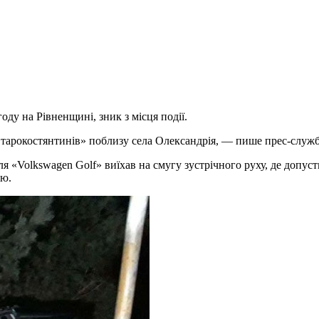
у на Рівненщині, зник з місця події.
е-Старокостянтинів» поблизу села Олександрія, — пише прес-служ
 «Volkswagen Golf» виїхав на смугу зустрічного руху, де допуст
ою.