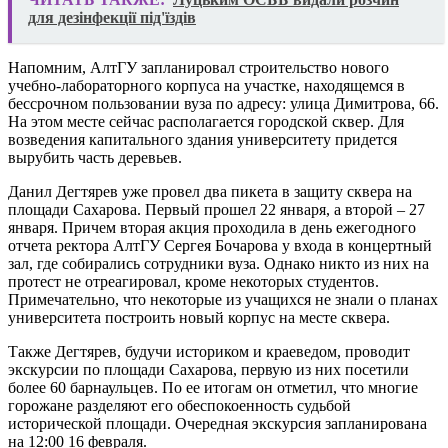
для дезінфекції під'їздів
Напомним, АлтГУ запланировал строительство нового
учебно-лабораторного корпуса на участке, находящемся в
бессрочном пользовании вуза по адресу: улица Димитрова, 66.
На этом месте сейчас располагается городской сквер. Для
возведения капитального здания университету придется
вырубить часть деревьев.
Данил Дегтярев уже провел два пикета в защиту сквера на
площади Сахарова. Первый прошел 22 января, а второй – 27
января. Причем вторая акция проходила в день ежегодного
отчета ректора АлтГУ Сергея Бочарова у входа в концертный
зал, где собирались сотрудники вуза. Однако никто из них на
протест не отреагировал, кроме некоторых студентов.
Примечательно, что некоторые из учащихся не знали о планах
университета построить новый корпус на месте сквера.
Также Дегтярев, будучи историком и краеведом, проводит
экскурсии по площади Сахарова, первую из них посетили
более 60 барнаульцев. По ее итогам он отметил, что многие
горожане разделяют его обеспокоенность судьбой
исторической площади. Очередная экскурсия запланирована
на 12:00 16 февраля.