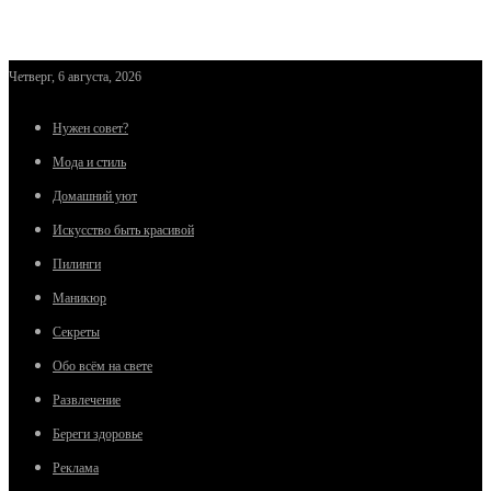
Четверг, 6 августа, 2026
Нужен совет?
Мода и стиль
Домашний уют
Искусство быть красивой
Пилинги
Маникюр
Секреты
Обо всём на свете
Развлечение
Береги здоровье
Реклама