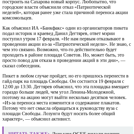
построить на Сахарова новый корпус. Любопытно, что
городские власти объяснили отказ «Патриотической
неделей», которая ранее уже стала причиной переноса акции
комсомольцев.
Как объяснил ИА «Банкфакс» один из организаторов пикета
подал историк и краевед Данил Дегтярев, ответ мэрии
поступил утром 17 февраля. «Не нам первым отказывают в
проведении акции из-за «Патриотической недели». Не знаю, с
чем это связано. Возможно, что-то действительно будет
проходить в районе площади Советов. Но, может быть, это
просто повод для отказа в проведении акций в эти дни», —
сказал собеседник.
Пикет в любом случае пройдет, но его пришлось перенести в
гайд-парк на площадь Свободы. Он состоится 19 февраля с
12:00 до 13:30. Дегтярев объяснил, что эта площадка вмещает
гораздо больше людей, чем угол Ленина-Молодежной,
поэтому на акцию могут выйти несколько десятков человек.
«Из-за переноса места изменится и содержание плакатов.
Потому что нет смысла обращаться к руководству вуза с
площади Свободы. Лозунги будут носить более общий
характер», — объяснил активист.
ЧИТАТЬ ТАКЖЕ:
Луцьким ОСББ видали розчин