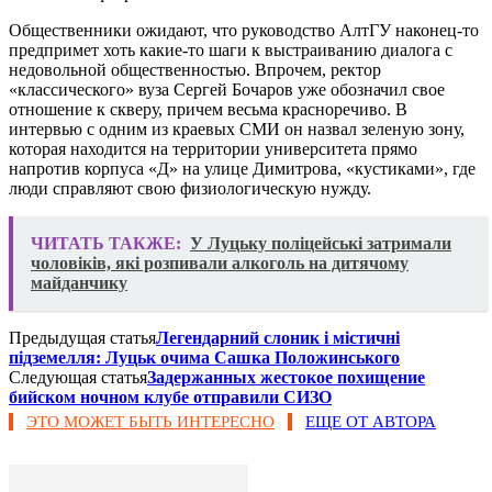
Общественники ожидают, что руководство АлтГУ наконец-то
предпримет хоть какие-то шаги к выстраиванию диалога с
недовольной общественностью. Впрочем, ректор
«классического» вуза Сергей Бочаров уже обозначил свое
отношение к скверу, причем весьма красноречиво. В
интервью с одним из краевых СМИ он назвал зеленую зону,
которая находится на территории университета прямо
напротив корпуса «Д» на улице Димитрова, «кустиками», где
люди справляют свою физиологическую нужду.
ЧИТАТЬ ТАКЖЕ:
У Луцьку поліцейські затримали
чоловіків, які розпивали алкоголь на дитячому
майданчику
Предыдущая статья
Легендарний слоник і містичні
підземелля: Луцьк очима Сашка Положинського
Следующая статья
Задержанных жестокое похищение
бийском ночном клубе отправили СИЗО
ЭТО МОЖЕТ БЫТЬ ИНТЕРЕСНО
ЕЩЕ ОТ АВТОРА