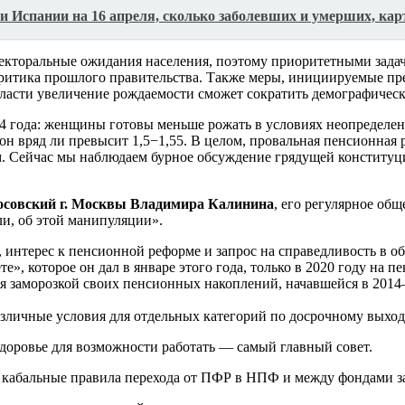
и Испании на 16 апреля, сколько заболевших и умерших, кар
екторальные ожидания населения, поэтому приоритетными задача
 критика прошлого правительства. Также меры, инициируемые п
ласти увеличение рождаемости сможет сократить демографическ
 года: женщины готовы меньше рожать в условиях неопределенн
 он вряд ли превысит 1,5−1,55. В целом, провальная пенсионная
ам. Сейчас мы наблюдаем бурное обсуждение грядущей конститу
осовский г. Москвы Владимира Калинина
, его регулярное общ
и, об этой манипуляции».
нтерес к пенсионной реформе и запрос на справедливость в об
те», которое он дал в январе этого года, только в 2020 году на 
ся заморозкой своих пенсионных накоплений, начавшейся в 2014
зличные условия для отдельных категорий по досрочному выход
здоровье для возможности работать — самый главный совет.
и кабальные правила перехода от ПФР в НПФ и между фондами 