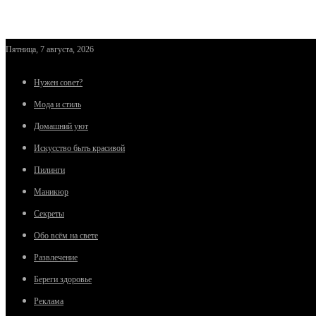
Пятница, 7 августа, 2026
Нужен совет?
Мода и стиль
Домашний уют
Искусство быть красивой
Пилинги
Маникюр
Секреты
Обо всём на свете
Развлечение
Береги здоровье
Реклама