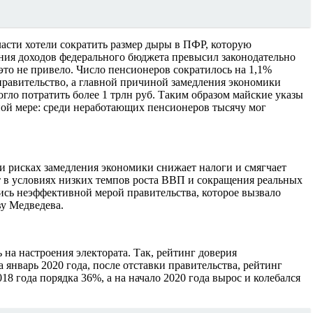
асти хотели сократить размер дыры в ПФР, которую
ения доходов федерального бюджета превысил законодательно
это не привело. Число пенсионеров сократилось на 1,1%
правительство, а главной причиной замедления экономики
огло потратить более 1 трлн руб. Таким образом майские указы
ной мере: среди неработающих пенсионеров тысячу мог
 рисках замедления экономики снижает налоги и смягчает
 в условиях низких темпов роста ВВП и сокращения реальных
ись неэффективной мерой правительства, которое вызвало
ву Медведева.
на настроения электората. Так, рейтинг доверия
 январь 2020 года, после отставки правительства, рейтинг
8 года порядка 36%, а на начало 2020 года вырос и колебался