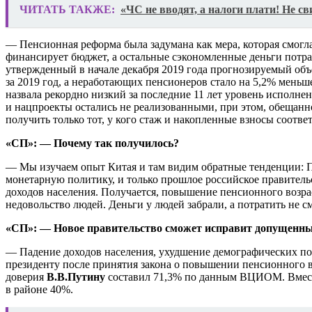
ЧИТАТЬ ТАКЖЕ:
«ЧС не вводят, а налоги плати! Не с
— Пенсионная реформа была задумана как мера, которая смогл
финансирует бюджет, а остальные сэкономленные деньги потра
утвержденный в начале декабря 2019 года прогнозируемый объе
за 2019 год, а неработающих пенсионеров стало на 5,2% меньш
назвала рекордно низкий за последние 11 лет уровень исполне
и нацпроекты остались не реализованными, при этом, обещан
получить только тот, у кого стаж и накопленные взносы соотв
«СП»: — Почему так получилось?
— Мы изучаем опыт Китая и там видим обратные тенденции: П
монетарную политику, и только прошлое российское правител
доходов населения. Получается, повышение пенсионного возра
недовольство людей. Деньги у людей забрали, а потратить не с
«СП»: — Новое правительство сможет исправит допущенн
— Падение доходов населения, ухудшение демографических пока
президенту после принятия закона о повышении пенсионного воз
доверия
В.В.Путину
составил 71,3% по данным ВЦИОМ. Вместе с
в районе 40%.