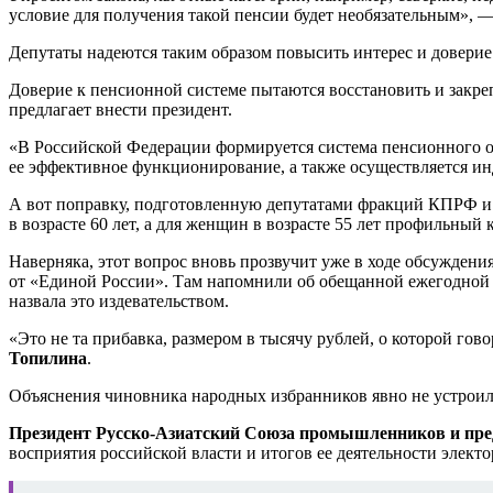
условие для получения такой пенсии будет необязательным», 
Депутаты надеются таким образом повысить интерес и доверие
Доверие к пенсионной системе пытаются восстановить и закре
предлагает внести президент.
«В Российской Федерации формируется система пенсионного о
ее эффективное функционирование, а также осуществляется инд
А вот поправку, подготовленную депутатами фракций КПРФ и 
в возрасте 60 лет, а для женщин в возрасте 55 лет профильный 
Наверняка, этот вопрос вновь прозвучит уже в ходе обсуждени
от «Единой России». Там напомнили об обещанной ежегодной п
назвала это издевательством.
«Это не та прибавка, размером в тысячу рублей, о которой г
Топилина
.
Объяснения чиновника народных избранников явно не устроили
Президент Русско-Азиатский Союза промышленников и пр
восприятия российской власти и итогов ее деятельности элект