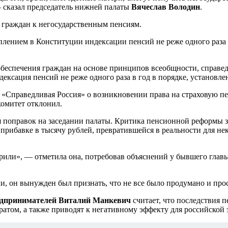
— сказал председатель нижней палаты
Вячеслав Володин
.
 граждан к негосударственным пенсиям.
плением в Конституции индексации пенсий не реже одного раза
беспечения граждан на основе принципов всеобщности, справед
ексация пенсий не реже одного раза в год в порядке, установл
«Справедливая Россия» о возникновении права на страховую п
комитет отклонил.
я поправок на заседании палаты. Критика пенсионной реформы з
рибавке в тысячу рублей, превратившейся в реальности для не
оворили», — отметила она, потребовав объяснений у бывшего гл
, он вынужден был признать, что не все было продумано и прос
едпринимателей Виталий Манкевич
считает, что последствия 
оратом, а также приводят к негативному эффекту для российской