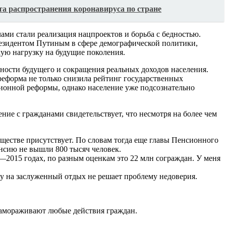
та распространения коронавируса по стране
ми стали реализация нацпроектов и борьба с бедностью.
резидентом Путиным в сфере демографической политики,
ую нагрузку на будущие поколения.
ости будущего и сокращения реальных доходов населения.
 реформа не только снизила рейтинг государственных
ционной реформы, однако население уже подсознательно
ение с гражданами свидетельствует, что несмотря на более чем
ществе присутствует. По словам тогда еще главы Пенсионного
пенсию не вышли 800 тысяч человек.
—2015 годах, по разным оценкам это 22 млн сограждан. У меня
у на заслуженный отдых не решает проблему недоверия.
замораживают любые действия граждан.