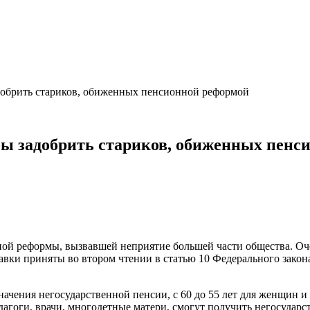
адобрить стариков, обиженных пенсионной реформой
бы задобрить стариков, обиженных пенс
нной реформы, вызвавшей неприятие большей части общества. О
авки приняты во втором чтении в статью 10 Федерального зако
чения негосударственной пенсии, с 60 до 55 лет для женщин и с
педагоги, врачи, многодетные матери, смогут получить негосуда