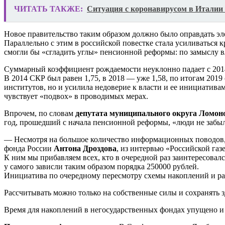
ЧИТАТЬ ТАКЖЕ:
Ситуация с коронавирусом в Италии 
Новое правительство таким образом должно было оправдать эл
Параллельно с этим в российской повестке стала усиливаться
смогли бы «сгладить углы» пенсионной реформы: по замыслу в
Суммарный коэффициент рождаемости неуклонно падает с 2014
В 2014 СКР был равен 1,75, в 2018 — уже 1,58, по итогам 2019
институтов, но и усилила недоверие к власти и ее инициатив
чувствует «подвох» в проводимых мерах.
Впрочем, по словам
депутата муниципального округа Ломон
год, прошедший с начала пенсионной реформы, «люди не забыл
— Несмотря на большое количество информационных поводов, и
фонда России
Антона Дроздова
, из интервью «Российской газе
К ним мы прибавляем всех, кто в очередной раз заинтересовал
у самого зависли таким образом порядка 250000 рублей.
Инициатива по очередному пересмотру схемы накоплений и ра
Рассчитывать можно только на собственные силы и сохранять 
Время для накоплений в негосударственных фондах упущено 