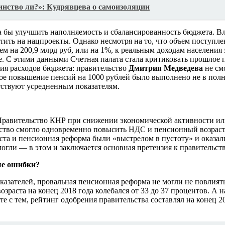
винство ли?»: Кудрявцева о самоизоляции
а бы улучшить наполняемость и сбалансированность бюджета. Вл
тить на нацпроекты. Однако несмотря на то, что объем поступл
м на 200,9 млрд руб, или на 1%, к реальным доходам населения 
е. С этими данными Счетная палата стала критиковать прошлое 
ния расходов бюджета: правительство
Дмитрия Медведева
не см
ное повышение пенсий на 1000 рублей было выполнено не в пол
етствуют усредненным показателям.
равительство КНР при снижении экономической активности или
ьство смогло одновременно повысить НДС и пенсионный возраст
ста и пенсионная реформа были «выстрелом в пустоту» и оказал
могли — в этом и заключается основная претензия к правительст
ые ошибки?
зателей, провальная пенсионная реформа не могли не повлиять 
раста на конец 2018 года колебался от 33 до 37 процентов. А на
 тем, рейтинг одобрения правительства составлял на конец 201