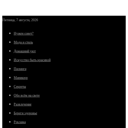
Пятница, 7 августа, 2026
Нужен совет?
Мода и стиль
Домашний уют
Искусство быть красивой
Пилинги
Маникюр
Секреты
Обо всём на свете
Развлечение
Береги здоровье
Реклама