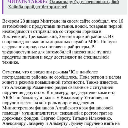
ЧИТАТЬ ТАКЖЕ:
Олимпиаду будут переносить, бой
Хабиба пройдет без зрителей
Вечером 28 января Минтранс на своем сайте сообщил, что 16
автомобилей с продуктами питания, водой, товарами первой
необходимости отправились со стороны Горняка в
Локтевский, Третьяковский, Змеиногорский районы. Их
сопровождают машины дорожных служб и МЧС. По пути
следования продукты поставят в райцентры. В
труднодоступные для автомобилей населенные пункты
продукты питания и воду доставляют на специальной
технике.
Отметим, что о введении режима ЧС в наиболее
пострадавших районах не сообщалось. Пока регион в целом
живет в режиме повышенной готовности. Также известно,
что Александр Романенко раздал связанные с ситуацией
поручения депутатам. К примеру, председателю комитета
АКЗС по бюджету и налогам Владимиру Устинову он
поручил «взять на контроль вопрос выделения
Министерством финансов Алтайского края финансовой
помощи» муниципалитетам, связанной с ростом трат из
дорожных фондов. Сергею Серову, Татьяне Ильюченко,
Александру Лазареву и Альберту Луневу поручено взять на