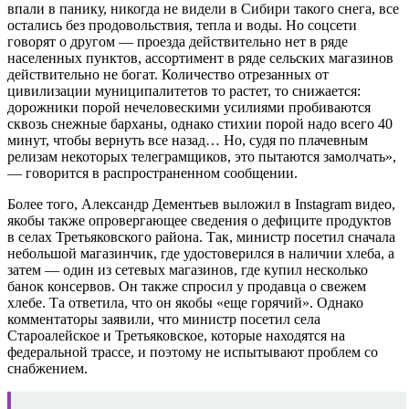
впали в панику, никогда не видели в Сибири такого снега, все
остались без продовольствия, тепла и воды. Но соцсети
говорят о другом — проезда действительно нет в ряде
населенных пунктов, ассортимент в ряде сельских магазинов
действительно не богат. Количество отрезанных от
цивилизации муниципалитетов то растет, то снижается:
дорожники порой нечеловескими усилиями пробиваются
сквозь снежные барханы, однако стихии порой надо всего 40
минут, чтобы вернуть все назад… Но, судя по плачевным
релизам некоторых телеграмщиков, это пытаются замолчать»,
— говорится в распространенном сообщении.
Более того, Александр Дементьев выложил в Instagram видео,
якобы также опровергающее сведения о дефиците продуктов
в селах Третьяковского района. Так, министр посетил сначала
небольшой магазинчик, где удостоверился в наличии хлеба, а
затем — один из сетевых магазинов, где купил несколько
банок консервов. Он также спросил у продавца о свежем
хлебе. Та ответила, что он якобы «еще горячий». Однако
комментаторы заявили, что министр посетил села
Староалейское и Третьяковское, которые находятся на
федеральной трассе, и поэтому не испытывают проблем со
снабжением.