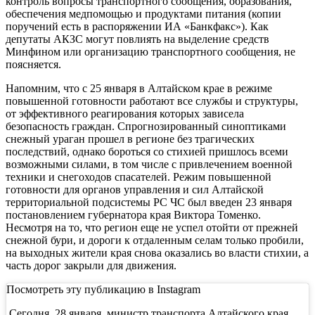
контроль вопросы транспортного сообщения, образования,
обеспечения медпомощью и продуктами питания (копии
поручений есть в распоряжении ИА «Банкфакс»). Как
депутаты АКЗС могут повлиять на выделение средств
Минфином или организацию транспортного сообщения, не
поясняется.
Напомним, что с 25 января в Алтайском крае в режиме
повышенной готовности работают все службы и структуры,
от эффективного реагирования которых зависела
безопасность граждан. Спрогнозированный синоптиками
снежный ураган прошел в регионе без трагических
последствий, однако бороться со стихией пришлось всеми
возможными силами, в том числе с привлечением военной
техники и снегоходов спасателей. Режим повышенной
готовности для органов управления и сил Алтайской
территориальной подсистемы РС ЧС был введен 23 января
постановлением губернатора края Виктора Томенко.
Несмотря на то, что регион еще не успел отойти от прежней
снежной бури, и дороги к отдаленным селам только пробили,
на выходных жители края снова оказались во власти стихии, а
часть дорог закрыли для движения.
Посмотреть эту публикацию в Instagram
Сегодня, 28 января, министр транспорта Алтайского края