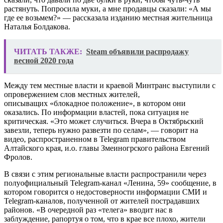
растянуть. Попросила муки, а мне продавцы сказали: «А мы
где ее возьмем?» — рассказала изданию местная жительница
Наталья Болдакова.
ЧИТАТЬ ТАКЖЕ:
Steam объявили распродажу
весной 2020 года
Между тем местные власти и краевой Минтранс выступили с
опровержением слов местных жителей,
описыващих «блокадное положение», в котором они
оказались. По информации властей, пока ситуация не
критическая. «Это может случиться. Вчера в Октябрьский
завезли, теперь нужно развезти по селам», — говорит на
видео, распространенном в Telegram правительством
Алтайского края, и.о. главы Змеиногрского района Евгений
Фролов.
В связи с этим региональные власти распространили через
полуофициальный Telegram-канал «Ленина, 59» сообщение, в
котором говорится о недостоверности информации СМИ и
Telegram-каналов, полученной от жителей пострадавших
районов. «В очередной раз «телега» вводит нас в
заблуждение, рапортуя о том, что в крае все плохо, жители