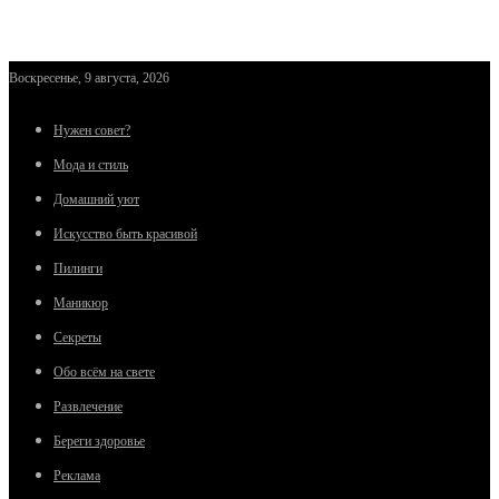
Воскресенье, 9 августа, 2026
Нужен совет?
Мода и стиль
Домашний уют
Искусство быть красивой
Пилинги
Маникюр
Секреты
Обо всём на свете
Развлечение
Береги здоровье
Реклама