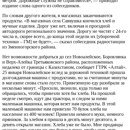
метров. Дорожные службы не справляются», — приводит
издание слова одного из собеседников.
По словам другого жителя, в магазинах заканчиваются
продукты. «В магазинах села Саввушка кончился хлеб и
мучные изделия. Дорог уже нет, включая и проездной
автодороги регионального значения. Дорогу не чистят с 24-го
числа и, скорее всего, до конца этой недели их [уборочной
техники – ГМ] не будет», — сказал собеседник радиостанции
из Змеиногорского района.
Нет возможности добраться до сел Новоалейское, Боровлянка
и Верх-Алейка Третьяковского района, расположенных
недалеко от границы с Казахстаном, сообщает ГТРК «Алтай».
25 января Новоалейское вслед за дорожной техникой пришла
долгожданная машина с продуктами, но за считанные минуты
в магазине снова стало пусто. Привезенную еду разобрали за
несколько минут. «Просили, звонили, куда только ни
обращались, чтобы привезли хотя бы хлеба. На прошлой
неделе смотрю, идут два трактора, и следом за ними
маленькая машинка, которая везет нам продукты. В этой
маленькой машинке нам привезли 70 булок хлеба на
население из 400 человек! Привезли немного муки, немного
пряников. За хлебом я пришла в десять минут десятого, в
девять открыли магазин. Хлеба уже не было. Мне продавцы
сказали, что давали по две булки в руки, чтобы чуть-чуть