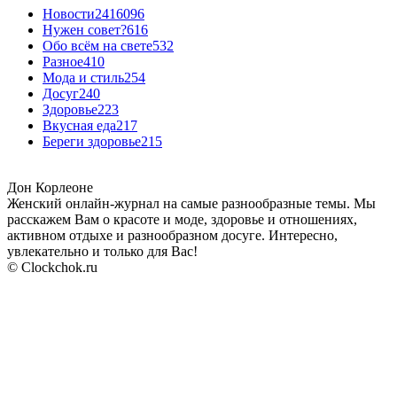
Новости24
16096
Нужен совет?
616
Обо всём на свете
532
Разное
410
Мода и стиль
254
Досуг
240
Здоровье
223
Вкусная еда
217
Береги здоровье
215
Дон Корлеоне
Женский онлайн-журнал на самые разнообразные темы. Мы
расскажем Вам о красоте и моде, здоровье и отношениях,
активном отдыхе и разнообразном досуге. Интересно,
увлекательно и только для Вас!
© Clockchok.ru