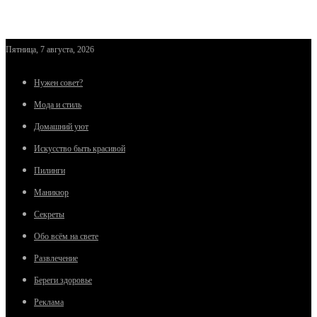
Пятница, 7 августа, 2026
Нужен совет?
Мода и стиль
Домашний уют
Искусство быть красивой
Пилинги
Маникюр
Секреты
Обо всём на свете
Развлечение
Береги здоровье
Реклама