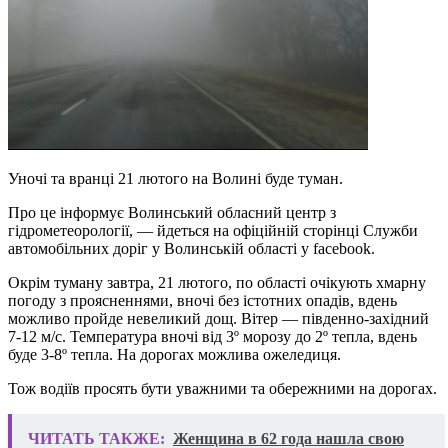
Уночі та вранці 21 лютого на Волині буде туман.
Про це інформує Волинський обласний центр з
гідрометеорології, — йдеться на офіційній сторінці Служби
автомобільних доріг у Волинській області у facebook.
Окрім туману завтра, 21 лютого, по області очікують хмарну
погоду з проясненнями, вночі без істотних опадів, вдень
можливо пройде невеликий дощ. Вітер — південно-західний
7-12 м/с. Температура вночі від 3º морозу до 2º тепла, вдень
буде 3-8º тепла. На дорогах можлива ожеледиця.
Тож водіїв просять бути уважними та обережними на дорогах.
ЧИТАТЬ ТАКЖЕ:
Женщина в 62 года нашла свою