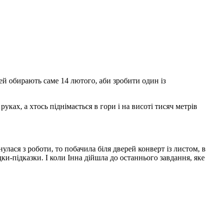
ей обирають саме 14 лютого, аби зробити один із
уках, а хтось піднімається в гори і на висоті тисяч метрів
лася з роботи, то побачила біля дверей конверт із листом, в
адки-підказки. І коли Інна дійшла до останнього завдання, яке