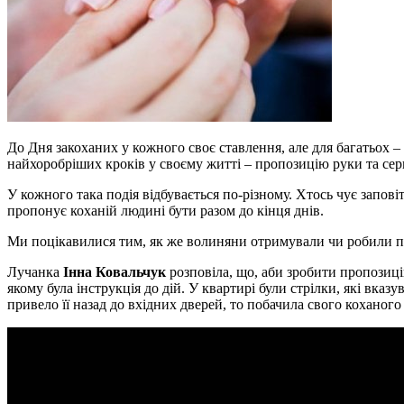
До Дня закоханих у кожного своє ставлення, але для багатьох –
найхоробріших кроків у своєму житті – пропозицію руки та сер
У кожного така подія відбувається по-різному. Хтось чує заповіт
пропонує коханій людині бути разом до кінця днів.
Ми поцікавилися тим, як же волиняни отримували чи робили п
Лучанка
Інна Ковальчук
розповіла, що, аби зробити пропозицію
якому була інструкція до дій. У квартирі були стрілки, які вказ
привело її назад до вхідних дверей, то побачила свого коханог