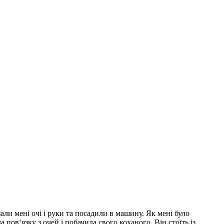
али мені очі і руки та посадили в машину. Як мені було
пов‘язку з очей і побачила свого коханого. Він стоїть із