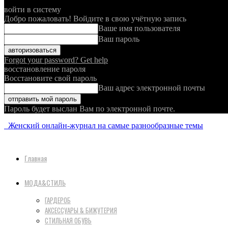
войти в систему
Добро пожаловать! Войдите в свою учётную запись
Ваше имя пользователя
Ваш пароль
Forgot your password? Get help
восстановление пароля
Восстановите свой пароль
Ваш адрес электронной почты
Пароль будет выслан Вам по электронной почте.
Женский онлайн-журнал на самые разнообразные темы
Главная
МОДА&СТИЛЬ
ГАРДЕРОБ
АКСЕССУАРЫ & БИЖУТЕРИЯ
СТИЛЬНАЯ ОБУВЬ