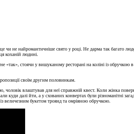
 це чи не найромантичніше свято у році. Не дарма так багато люд
ця коханій людині.
не «так», стоячи у вишуканому ресторані на коліні із обручкою в р
ропозиції своїм другим половинкам.
, чоловік влаштував для неї справжній квест. Коли жінка поверну
ували куди далі йти, а у схованих конвертах були різноманітні заг
о із величезним букетом троянд та омріяною обручкою.