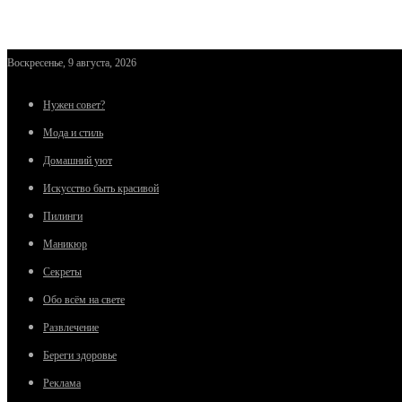
Воскресенье, 9 августа, 2026
Нужен совет?
Мода и стиль
Домашний уют
Искусство быть красивой
Пилинги
Маникюр
Секреты
Обо всём на свете
Развлечение
Береги здоровье
Реклама