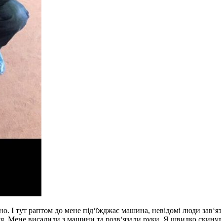
о. І тут раптом до мене під‘їжджає машина, невідомі люди зав‘яз
ся. Мене висадили з машини та розв‘язали руки. Я швидко скинула 