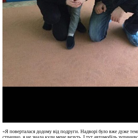
«Я поверталася додому від подруги. Надворі було вже дуже темн
страшно, я не знала куди мене везуть. І тут автомобіль зупинив