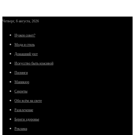
Четверг, 6 августа, 2026
Нужен совет?
Мода и стиль
Домашний уют
Искусство быть красивой
Пилинги
Маникюр
Секреты
Обо всём на свете
Развлечение
Береги здоровье
Реклама