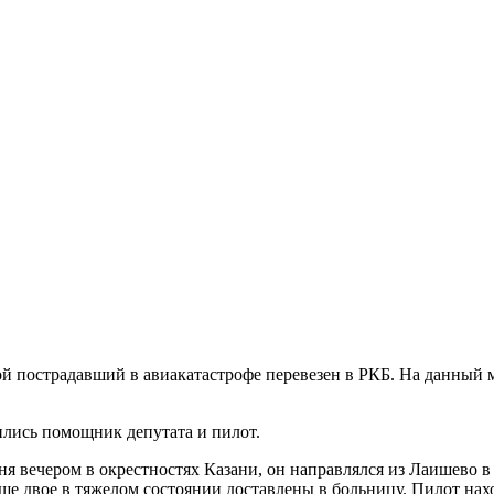
рой пострадавший в авиакатастрофе перевезен в РКБ. На данный
ились помощник депутата и пилот.
одня вечером в окрестностях Казани, он направлялся из Лаишев
еще двое в тяжелом состоянии доставлены в больницу. Пилот нах