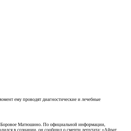
 момент ему проводят диагностические и лечебные
о в Боровое Матюшино. По официальной информации,
одился в сознании, он сообщил о смерти депутата: «Айрат