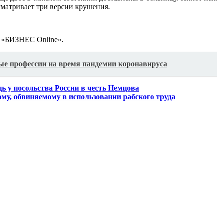
сматривает три версии крушения.
 «БИЗНЕС Online».
ые профессии на время пандемии коронавируса
 у посольства России в честь Немцова
ому, обвиняемому в использовании рабского труда