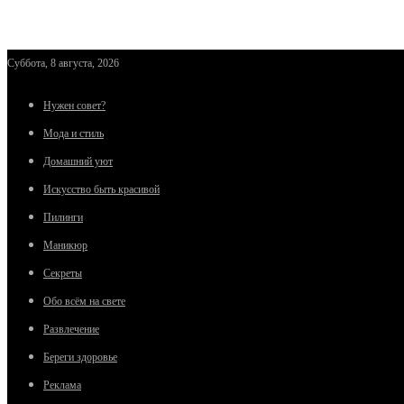
Суббота, 8 августа, 2026
Нужен совет?
Мода и стиль
Домашний уют
Искусство быть красивой
Пилинги
Маникюр
Секреты
Обо всём на свете
Развлечение
Береги здоровье
Реклама