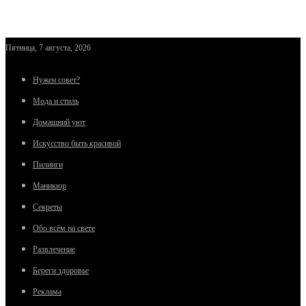
Пятница, 7 августа, 2026
Нужен совет?
Мода и стиль
Домашний уют
Искусство быть красивой
Пилинги
Маникюр
Секреты
Обо всём на свете
Развлечение
Береги здоровье
Реклама