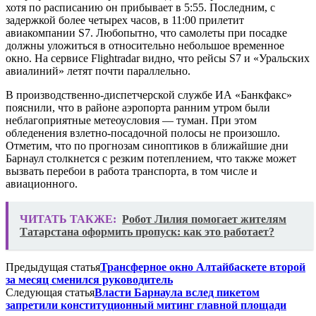
хотя по расписанию он прибывает в 5:55. Последним, с
задержкой более четырех часов, в 11:00 прилетит
авиакомпании S7. Любопытно, что самолеты при посадке
должны уложиться в относительно небольшое временное
окно. На сервисе Flightradar видно, что рейсы S7 и «Уральских
авиалиний» летят почти параллельно.
В производственно-диспетчерской службе ИА «Банкфакс»
пояснили, что в районе аэропорта ранним утром были
неблагоприятные метеоусловия — туман. При этом
обледенения взлетно-посадочной полосы не произошло.
Отметим, что по прогнозам синоптиков в ближайшие дни
Барнаул столкнется с резким потеплением, что также может
вызвать перебои в работа транспорта, в том числе и
авиационного.
ЧИТАТЬ ТАКЖЕ:
Робот Лилия помогает жителям
Татарстана оформить пропуск: как это работает?
Предыдущая статья
Трансферное окно Алтайбаскете второй
за месяц сменился руководитель
Следующая статья
Власти Барнаула вслед пикетом
запретили конституционный митинг главной площади