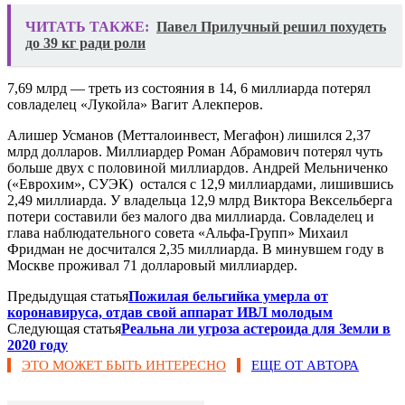
ЧИТАТЬ ТАКЖЕ:
Павел Прилучный решил похудеть
до 39 кг ради роли
7,69 млрд — треть из состояния в 14, 6 миллиарда потерял
совладелец «Лукойла» Вагит Алекперов.
Алишер Усманов (Метталоинвест, Мегафон) лишился 2,37
млрд долларов. Миллиардер Роман Абрамович потерял чуть
больше двух с половиной миллиардов. Андрей Мельниченко
(«Еврохим», СУЭК) остался с 12,9 миллиардами, лишившись
2,49 миллиарда. У владельца 12,9 млрд Виктора Вексельберга
потери составили без малого два миллиарда. Совладелец и
глава наблюдательного совета «Альфа-Групп» Михаил
Фридман не досчитался 2,35 миллиарда. В минувшем году в
Москве проживал 71 долларовый миллиардер.
Предыдущая статья
Пожилая бельгийка умерла от
коронавируса, отдав свой аппарат ИВЛ молодым
Следующая статья
Реальна ли угроза астероида для Земли в
2020 году
ЭТО МОЖЕТ БЫТЬ ИНТЕРЕСНО
ЕЩЕ ОТ АВТОРА