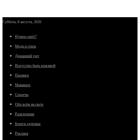
Суббота, 8 августа, 2026
Нужен совет?
Мода и стиль
Домашний уют
Искусство быть красивой
Пилинги
Маникюр
Секреты
Обо всём на свете
Развлечение
Береги здоровье
Реклама