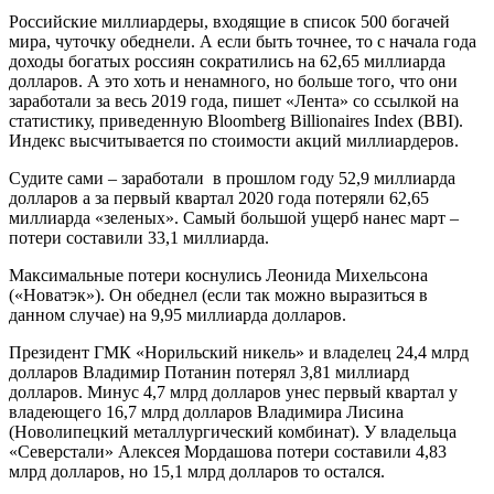
Российские миллиардеры, входящие в список 500 богачей
мира, чуточку обеднели. А если быть точнее, то с начала года
доходы богатых россиян сократились на 62,65 миллиарда
долларов. А это хоть и ненамного, но больше того, что они
заработали за весь 2019 года, пишет «Лента» со ссылкой на
статистику, приведенную Bloomberg Billionaires Index (BBI).
Индекс высчитывается по стоимости акций миллиардеров.
Судите сами – заработали в прошлом году 52,9 миллиарда
долларов а за первый квартал 2020 года потеряли 62,65
миллиарда «зеленых». Самый большой ущерб нанес март –
потери составили 33,1 миллиарда.
Максимальные потери коснулись Леонида Михельсона
(«Новатэк»). Он обеднел (если так можно выразиться в
данном случае) на 9,95 миллиарда долларов.
Президент ГМК «Норильский никель» и владелец 24,4 млрд
долларов Владимир Потанин потерял 3,81 миллиард
долларов. Минус 4,7 млрд долларов унес первый квартал у
владеющего 16,7 млрд долларов Владимира Лисина
(Новолипецкий металлургический комбинат). У владельца
«Северстали» Алексея Мордашова потери составили 4,83
млрд долларов, но 15,1 млрд долларов то остался.