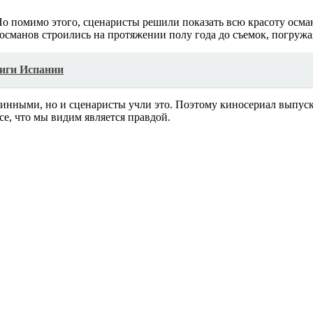
 помимо этого, сценаристы решили показать всю красоту османс
османов строились на протяжении полу года до съемок, погружа
иги Испании
длинными, но и сценаристы учли это. Поэтому киносериал выпус
е, что мы видим является правдой.