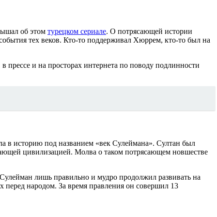
слышал об этом
турецком сериале
. О потрясающей истории
обытия тех веков. Кто-то поддерживал Хюррем, кто-то был на
 в прессе и на просторах интернета по поводу подлинности
ла в историю под названием «век Сулеймана». Султан был
етающей цивилизацией. Молва о таком потрясающем новшестве
 Сулейман лишь правильно и мудро продолжил развивать на
ых перед народом. За время правления он совершил 13