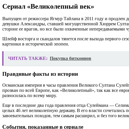
Сериал «Великолепный век»
Выпущен от режиссера Ягмур Тайлана в 2011 году и продлен до
девушки Александры, ставшей могущественной Хюррем Султан. 
стороне ее врагов, но все были охваченные непередаваемыми ч
Шлейф восторга и скандалов тянется после выхода первого сез
картинки в исторической эпопеи.
ЧИТАТЬ ТАКЖЕ:
Покупка биткоинов
Правдивые факты из истории
Османская империя в часы правления Великого Султана Сулейм
прозван по всей Европе, как «Великолепный», так как все е
разносилась по всему миру.
Еще в последние два года правления отца Сулеймана — Селим
целых 46 лет великолепную державу. В его власти сочетались 
завоевательных походов, тем самым расширил, и без того велик
События, показанные в сериале