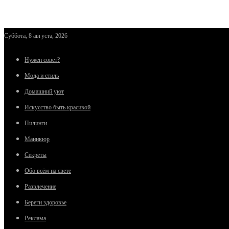
Суббота, 8 августа, 2026
Нужен совет?
Мода и стиль
Домашний уют
Искусство быть красивой
Пилинги
Маникюр
Секреты
Обо всём на свете
Развлечение
Береги здоровье
Реклама