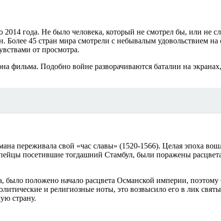
 2014 года. Не было человека, который не смотрел бы, или не 
Более 45 стран мира смотрели с небывалым удовольствием на с
увствами от просмотра.
она фильма. Подобно войне разворачиваются баталии на экранах,
ана переживала свой «час славы» (1520-1566). Целая эпоха вош
вропейцы посетившие тогдашний Стамбул, были поражены расцв
а, было положено начало расцвета Османской империи, поэтому
политические и религиозные ноты, это возвысило его в лик свят
ую страну.