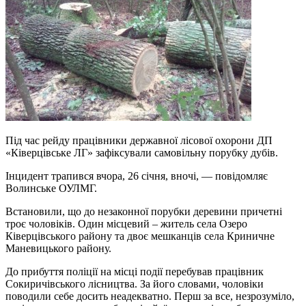
Під час рейду працівники державної лісової охорони ДП
«Ківерцівське ЛГ» зафіксували самовільну порубку дубів.
Інцидент трапився вчора, 26 січня, вночі, — повідомляє
Волинське ОУЛМГ.
Встановили, що до незаконної порубки деревини причетні
троє чоловіків. Один місцевий – житель села Озеро
Ківерцівського району та двоє мешканців села Криничне
Маневицького району.
До прибуття поліції на місці події перебував працівник
Сокиричівського лісництва. За його словами, чоловіки
поводили себе досить неадекватно. Перш за все, незрозуміло,