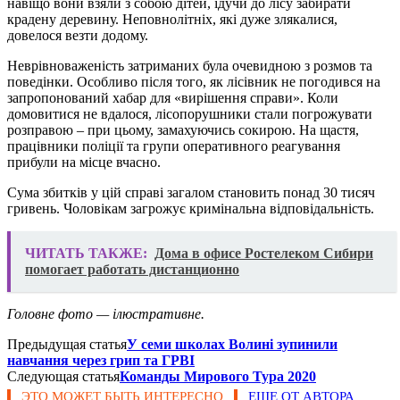
навіщо вони взяли з собою дітей, їдучи до лісу забирати
крадену деревину. Неповнолітніх, які дуже злякалися,
довелося везти додому.
Неврівноваженість затриманих була очевидною з розмов та
поведінки. Особливо після того, як лісівник не погодився на
запропонований хабар для «вирішення справи». Коли
домовитися не вдалося, лісопорушники стали погрожувати
розправою – при цьому, замахуючись сокирою. На щастя,
працівники поліції та групи оперативного реагування
прибули на місце вчасно.
Сума збитків у цій справі загалом становить понад 30 тисяч
гривень. Чоловікам загрожує кримінальна відповідальність.
ЧИТАТЬ ТАКЖЕ:
Дома в офисе Ростелеком Сибири
помогает работать дистанционно
Головне фото — ілюстративне.
Предыдущая статья
У семи школах Волині зупинили
навчання через грип та ГРВІ
Следующая статья
Команды Мирового Тура 2020
ЭТО МОЖЕТ БЫТЬ ИНТЕРЕСНО
ЕЩЕ ОТ АВТОРА