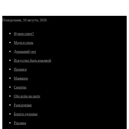
Понедельник, 10 августа, 2026
Нужен совет?
Мода и стиль
Домашний уют
Искусство быть красивой
Пилинги
Маникюр
Секреты
Обо всём на свете
Развлечение
Береги здоровье
Реклама