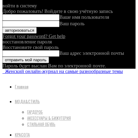
войти в систему
Добро пожаловать! Войдите в свою учётную запись
Ваше имя пользователя
Ваш пароль
Forgot your password? Get help
восстановление пароля
Восстановите свой пароль
Ваш адрес электронной почты
Пароль будет выслан Вам по электронной почте.
Женский онлайн-журнал на самые разнообразные темы
Главная
МОДА&СТИЛЬ
ГАРДЕРОБ
АКСЕССУАРЫ & БИЖУТЕРИЯ
СТИЛЬНАЯ ОБУВЬ
КРАСОТА