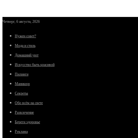
Четверг, 6 августа, 2026
Нужен совет?
Мода и стиль
Домашний уют
Искусство быть красивой
Пилинги
Маникюр
Секреты
Обо всём на свете
Развлечение
Береги здоровье
Реклама