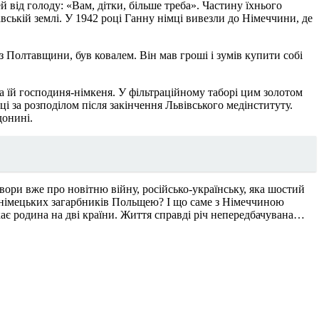
 від голоду: «Вам, дітки, більше треба». Частину їхнього
ській землі. У 1942 році Ганну німці вивезли до Німеччини, де
 з Полтавщини, був ковалем. Він мав гроші і зумів купити собі
а їй господиня-німкеня. У фільтраційному таборі цим золотом
і за розподілом після закінчення Львівського медінституту.
донині.
твори вже про новітню війну, російсько-українську, яка шостий
д німецьких загарбників Польщею? І що саме з Німеччиною
ешкає родина на дві країни. Життя справді річ непередбачувана…