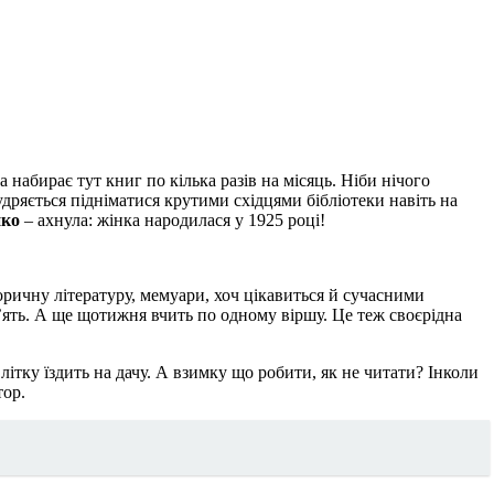
набирає тут книг по кілька разів на місяць. Ніби нічого
удряється підніматися крутими східцями бібліотеки навіть на
нко
– ахнула: жінка народилася у 1925 році!
оричну літературу, мемуари, хоч цікавиться й сучасними
’ять. А ще щотижня вчить по одному віршу. Це теж своєрідна
Влітку їздить на дачу. А взимку що робити, як не читати? Інколи
тор.