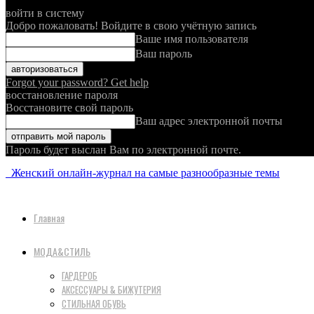
войти в систему
Добро пожаловать! Войдите в свою учётную запись
Ваше имя пользователя
Ваш пароль
Forgot your password? Get help
восстановление пароля
Восстановите свой пароль
Ваш адрес электронной почты
Пароль будет выслан Вам по электронной почте.
Женский онлайн-журнал на самые разнообразные темы
Главная
МОДА&СТИЛЬ
ГАРДЕРОБ
АКСЕССУАРЫ & БИЖУТЕРИЯ
СТИЛЬНАЯ ОБУВЬ