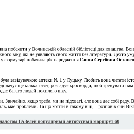
а побачити у Волинській обласній бібліотеці для юнацтва. Вона 
жного віку, які не уявляють свого життя без літератури. Дехто ум
 у формулярі побачила рік народження
Ганни Сергіївни Остапе
 була заві­дувачкою аптеки № 1 у Луцьку. Любить вона читати іст
плачує ще кілька газет, розгадує кросворди, щоб тренувати пам
ждає багато людей похилого віку.
н. Звичайно, якщо треба, ми на підхваті, але вона дає собі раду. 
ль, має проблеми. Та що хотіти в такому віці, – розповів син Вік
аналогом ГАЗелей популярный автобусный маршрут 60