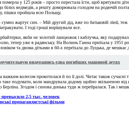
омерла у 125 років – просто перестала їсти, щоб врятувати дітей
о білих ведмедів, а решту доморювала голодом на родючій полтав
му, пішки пройшла всю Польщу.
 сумно жартує син. – Мій другий дід, вже по батьковій лінії, теж
батракувати. І тоді гроші вирішували все.
тарбайтерки, якби не золотий ланцюжок і каблучка, яку подарувал
лю, тепер уже в радянську. На Волинь Ганна приїхала у 1951 роц
ловіком та двома дітками в 60-х переїхала до Луцька, де мешкає 
воучительную видеозапись едва погибших машиной детях
а важким колесом прокотилася й по її долі. Читає також сучасні 
про таке подумати, коли мандрувала додому щойно звільненою ві
ю до Берліна. Згодом і синова донька туди ж перебралася. Так і м
 превысило 2,5 тыс. человек
нські пропагандистські фільми