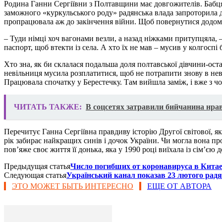
Родина Ганни Сергіївни з Полтавщини має довгожителів. Бабця п
заможного «куркульського роду» радянська влада запроторила д
пропрацювала аж до закінчення війни. Щоб повернутися додо
– Туди німці хоч вагонами везли, а назад ніжками притупцяла, –
паспорт, щоб втекти із села. А хто їх не мав – мусив у колгоспі 
Хто зна, як би склалася подальша доля полтавської дівчини-ос
невільниця мусила розплатитися, щоб не потрапити знову в нево
Працювала спочатку у Берестечку. Там вийшла заміж, і вже з чо
ЧИТАТЬ ТАКЖЕ:
В соцсетях затравили бийчанина нра
Перечитує Ганна Сергіївна правдиву історію Другої світової, як
рік забирає найкращих синів і дочок України. Чи могла вона 
пов’яже своє життя її донька, яка у 1990 році виїхала із сім’є
Предыдущая статья
Число погибших от коронавируса в Китае
Следующая статья
Український канал показав 23 лютого радя
ЭТО МОЖЕТ БЫТЬ ИНТЕРЕСНО
ЕЩЕ ОТ АВТОРА