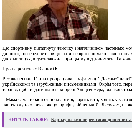
Цю спортивну, підтягнуту жіночку з наплічником частенько можн
дивного, бо серед читачів цієї книгозбірні є немало людей пова
двох милицях, відмовляючись при цьому від допомоги. Та коли
Про це розповіає Вісник+К.
Все життя пані Ганна пропрацювала у фармації. До самої пенсії
українськими та зарубіжними письменниками. Окрім того, перед
терапія, щоб не дати шансів хворобі Альцгеймера, від якої стра
– Мама сама порається по квартирі, варить їсти, ходить у магази
навіть з лупою читає, якщо шрифт дрібненький. Зі слухом, на жа
ЧИТАТЬ ТАКЖЕ:
Барнаульский перевозчик дополнит 