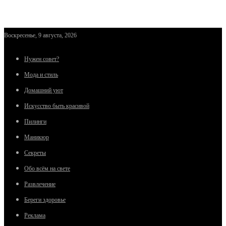
Воскресенье, 9 августа, 2026
Нужен совет?
Мода и стиль
Домашний уют
Искусство быть красивой
Пилинги
Маникюр
Секреты
Обо всём на свете
Развлечение
Береги здоровье
Реклама