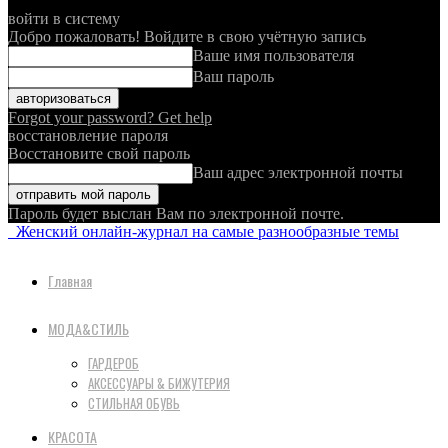
войти в систему
Добро пожаловать! Войдите в свою учётную запись
Ваше имя пользователя
Ваш пароль
Forgot your password? Get help
восстановление пароля
Восстановите свой пароль
Ваш адрес электронной почты
Пароль будет выслан Вам по электронной почте.
Женский онлайн-журнал на самые разнообразные темы
Главная
МОДА&СТИЛЬ
ГАРДЕРОБ
АКСЕССУАРЫ & БИЖУТЕРИЯ
СТИЛЬНАЯ ОБУВЬ
КРАСОТА