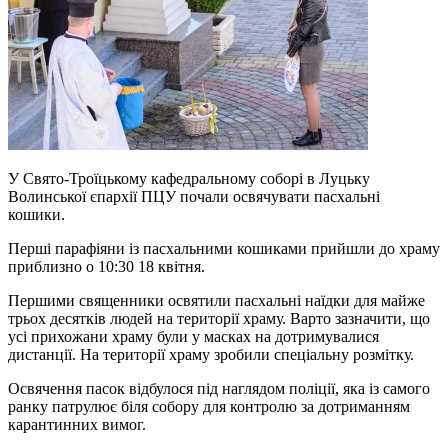
У Свято-Троїцькому кафедральному соборі в Луцьку
Волинської єпархії ПЦУ почали освячувати пасхальні
кошики.
Перші парафіяни із пасхальними кошиками прийшли до храму
приблизно о 10:30 18 квітня.
Першими священники освятили пасхальні наїдки для майже
трьох десятків людей на території храму. Варто зазначити, що
усі прихожани храму були у масках на дотримувалися
дистанції. На території храму зробили спеціальну розмітку.
Освячення пасок відбулося під наглядом поліції, яка із самого
ранку патрулює біля собору для контролю за дотриманням
карантинних вимог.