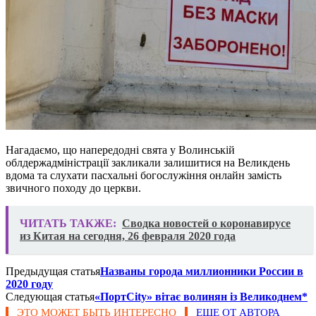
Нагадаємо, що напередодні свята у Волинській
облдержадміністрації закликали залишитися на Великдень
вдома та слухати пасхальні богослужіння онлайн замість
звичного походу до церкви.
ЧИТАТЬ ТАКЖЕ:
Сводка новостей о коронавирусе
из Китая на сегодня, 26 февраля 2020 года
Предыдущая статья
Названы города миллионники России в
2020 году
Следующая статья
«ПортCity» вітає волинян із Великоднем*
ЭТО МОЖЕТ БЫТЬ ИНТЕРЕСНО
ЕЩЕ ОТ АВТОРА