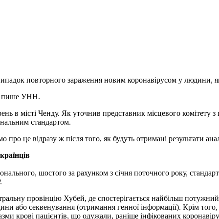
випадок повторного зараження новим коронавірусом у людини, як
i, пише УНН.
ень в місті Ченду. Як уточнив представник місцевого комітету з 
іональним стандартом.
 про це відразу ж після того, як будуть отримані результати анал
країнців
онального, шостого за рахунком з січня поточного року, стандар
.
тральну провінцію Хубей, де спостерігається найбільш потужний 
юдини або секвенування (отримання генної інформації). Крім тог
зми крові пацієнтів, що одужали, раніше інфікованих коронавір