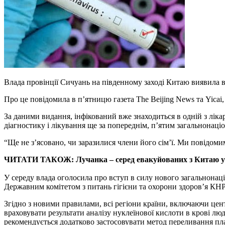
Влада провінції Сичуань на південному заході Китаю виявила 
Про це повідомила в п’ятницю газета The Beijing News та Yica
За даними видання, інфікований вже знаходиться в одній з лікар
діагностику і лікування ще за попереднім, п’ятим загальнонац
“Ще не з’ясовано, чи заразилися члени його сім’ї. Ми повідомимо
ЧИТАТИ ТАКОЖ: Лучанка – серед евакуйованих з Китаю у
У середу влада оголосила про вступ в силу нового загальнонаці
Державним комітетом з питань гігієни та охорони здоров’я КНР
Згідно з новими правилами, всі регіони країни, включаючи цен
враховувати результати аналізу нуклеїнової кислоти в крові л
рекомендується додатково застосовувати метод переливання пла