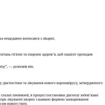
а нещодавно виписався з лікарні.
питань гігієни та охорони здоров’я, цей пацієнт проходив
ізу”, — розповів він.
ту діагностики та лікування нового коронавірусу, затвердженого
спалах пневмонії, в процесі постановки діагнозу зобов’язані
о, при лікуванні хворих з важкою формою захворювання
усом нового типу.