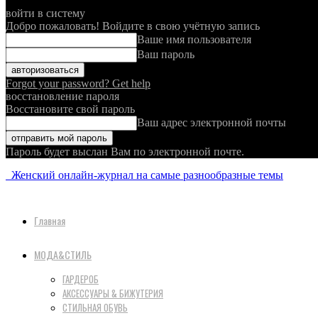
войти в систему
Добро пожаловать! Войдите в свою учётную запись
Ваше имя пользователя
Ваш пароль
Forgot your password? Get help
восстановление пароля
Восстановите свой пароль
Ваш адрес электронной почты
Пароль будет выслан Вам по электронной почте.
Женский онлайн-журнал на самые разнообразные темы
Главная
МОДА&СТИЛЬ
ГАРДЕРОБ
АКСЕССУАРЫ & БИЖУТЕРИЯ
СТИЛЬНАЯ ОБУВЬ