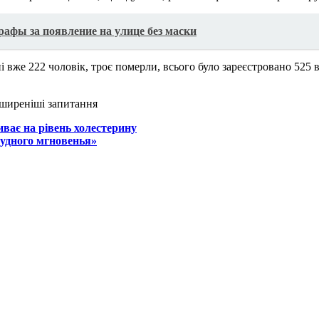
афы за появление на улице без маски
і вже 222 чоловік, троє померли, всього було зареєстровано 525 
ширеніші запитання
иває на рівень холестерину
удного мгновенья»