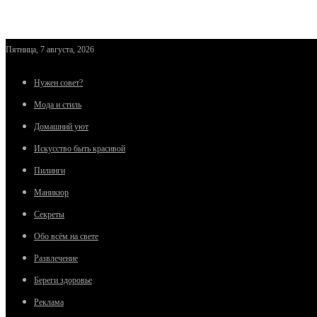
Пятница, 7 августа, 2026
Нужен совет?
Мода и стиль
Домашний уют
Искусство быть красивой
Пилинги
Маникюр
Секреты
Обо всём на свете
Развлечение
Береги здоровье
Реклама