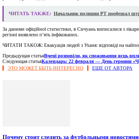
ЧИТАТЬ ТАКЖЕ:
Начальник полиции РТ пообещал штр
За даними офіційної статистики, в Сичуань виписалися з лікарн
регіоні виявлено п’ять інфікованих.
ЧИТАТИ ТАКОЖ: Евакуація людей з Уханя: відповіді на найпо
Предыдущая статья
Вчені розповіли, як споживання яєць впл
Следующая статья
Календарь: 22 февраля — День героини «Ч
ЭТО МОЖЕТ БЫТЬ ИНТЕРЕСНО
ЕЩЕ ОТ АВТОРА
Почему стоит следить за футбольными новостями