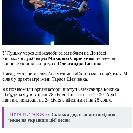
У Луцьку через дні жалоби за загиблим на Донбасі
військовослужбовцем
Миколою Сорочуком
перенесли
концерт скрипаля-віртуоза
Олександра Божика
.
Нагадаємо, що масштабне музичне дійство мало відбутися 24
січня у драмтеатрі імені Тараса Шевченка.
Як повідомили організатори, виступ Олександра Божика
відбудеться у вівторок 28 січня. Початок – о 19:00. А усі
квитки, придбані на 24 січня є дійсними і на 28 січня.
ЧИТАТЬ ТАКЖЕ:
Скільки додаткових вихідних
чекає на українців цієї весни