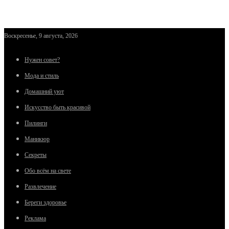
Воскресенье, 9 августа, 2026
Нужен совет?
Мода и стиль
Домашний уют
Искусство быть красивой
Пилинги
Маникюр
Секреты
Обо всём на свете
Развлечение
Береги здоровье
Реклама