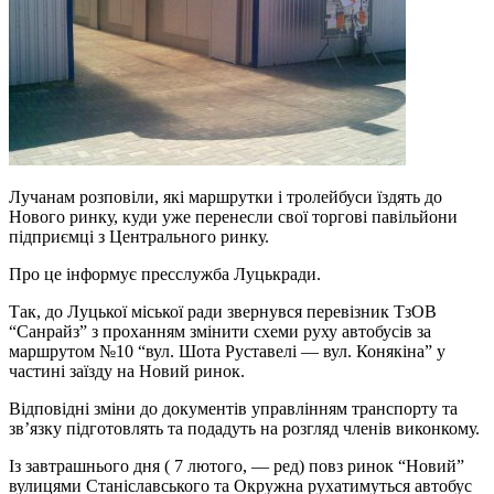
Лучанам розповіли, які маршрутки і тролейбуси їздять до
Нового ринку, куди уже перенесли свої торгові павільйони
підприємці з Центрального ринку.
Про це інформує пресслужба Луцькради.
Так, до Луцької міської ради звернувся перевізник ТзОВ
“Санрайз” з проханням змінити схеми руху автобусів за
маршрутом №10 “вул. Шота Руставелі — вул. Конякіна” у
частині заїзду на Новий ринок.
Відповідні зміни до документів управлінням транспорту та
зв’язку підготовлять та подадуть на розгляд членів виконкому.
Із завтрашнього дня ( 7 лютого, — ред) повз ринок “Новий”
вулицями Станіславського та Окружна рухатимуться автобус