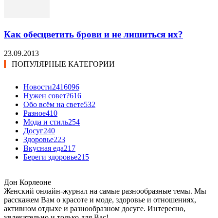
Как обесцветить брови и не лишиться их?
23.09.2013
ПОПУЛЯРНЫЕ КАТЕГОРИИ
Новости24
16096
Нужен совет?
616
Обо всём на свете
532
Разное
410
Мода и стиль
254
Досуг
240
Здоровье
223
Вкусная еда
217
Береги здоровье
215
Дон Корлеоне
Женский онлайн-журнал на самые разнообразные темы. Мы
расскажем Вам о красоте и моде, здоровье и отношениях,
активном отдыхе и разнообразном досуге. Интересно,
увлекательно и только для Вас!