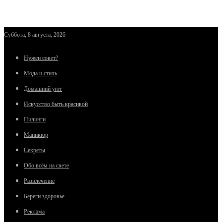
Суббота, 8 августа, 2026
Нужен совет?
Мода и стиль
Домашний уют
Искусство быть красивой
Пилинги
Маникюр
Секреты
Обо всём на свете
Развлечение
Береги здоровье
Реклама