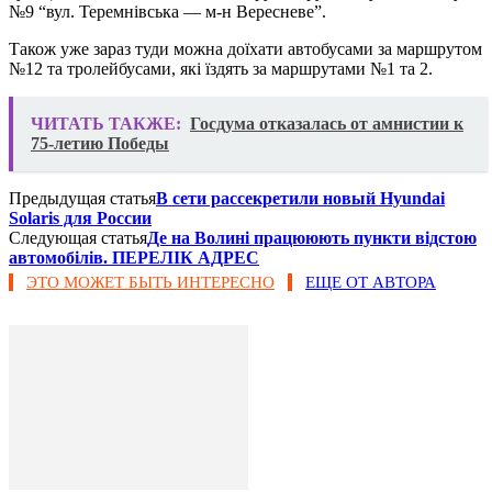
№9 “вул. Теремнівська — м-н Вересневе”.
Також уже зараз туди можна доїхати автобусами за маршрутом
№12 та тролейбусами, які їздять за маршрутами №1 та 2.
ЧИТАТЬ ТАКЖЕ:
Госдума отказалась от амнистии к
75-летию Победы
Предыдущая статья
В сети рассекретили новый Hyundai
Solaris для России
Следующая статья
Де на Волині працююють пункти відстою
автомобілів. ПЕРЕЛІК АДРЕС
ЭТО МОЖЕТ БЫТЬ ИНТЕРЕСНО
ЕЩЕ ОТ АВТОРА