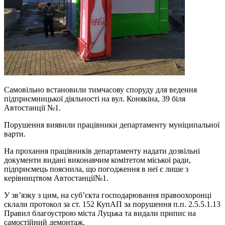
Самовільно встановили тимчасову споруду для ведення
підприємницької діяльності на вул. Конякіна, 39 біля
Автостанції №1.
Порушення виявили працівники департаменту муніципальної
варти.
На прохання працівників департаменту надати дозвільні
документи видані виконавчим комітетом міської ради,
підприємець пояснила, що погодження в неї є лише з
керівництвом Автостанції№1.
У зв’язку з цим, на суб’єкта господарювання правоохоронці
склали протокол за ст. 152 КупАП за порушення п.п. 2.5.5.1.13
Правил благоустрою міста Луцька та видали припис на
самостійний демонтаж.