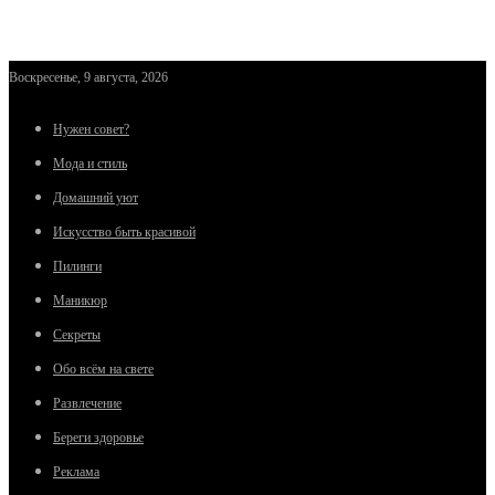
Воскресенье, 9 августа, 2026
Нужен совет?
Мода и стиль
Домашний уют
Искусство быть красивой
Пилинги
Маникюр
Секреты
Обо всём на свете
Развлечение
Береги здоровье
Реклама