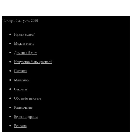
Четверг, 6 августа, 2026
Нужен совет?
Мода и стиль
Домашний уют
Искусство быть красивой
Пилинги
Маникюр
Секреты
Обо всём на свете
Развлечение
Береги здоровье
Реклама