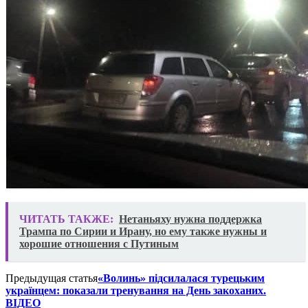
ЧИТАТЬ ТАКЖЕ:
Нетаньяху нужна поддержка
Трампа по Сирии и Ирану, но ему также нужны и
хорошие отношения с Путиным
Предыдущая статья
«Волинь» підсилалася турецьким
українцем: показали тренування на День закоханих.
ВІДЕО