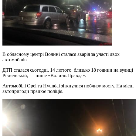
В обласному центрі Волині сталася аварія за участі двох
автомобілів.
ДТП сталася сьогодні, 14 лютого, близько 18 години на вулиці
Рівненській, — пише «Волинь.Правда».
Автомобілі Opel та Hyundai зіткнулися поблизу мосту. На місці
автопригоди працює поліція.