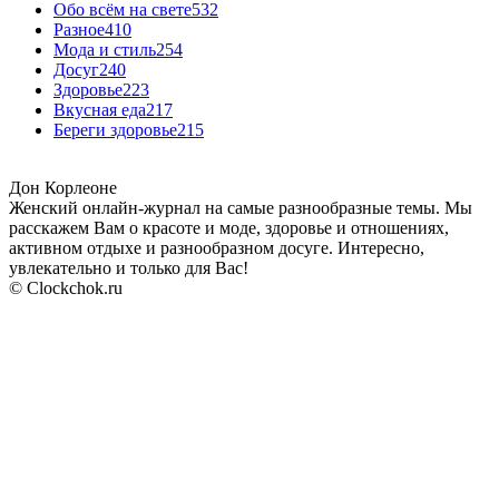
Обо всём на свете
532
Разное
410
Мода и стиль
254
Досуг
240
Здоровье
223
Вкусная еда
217
Береги здоровье
215
Дон Корлеоне
Женский онлайн-журнал на самые разнообразные темы. Мы
расскажем Вам о красоте и моде, здоровье и отношениях,
активном отдыхе и разнообразном досуге. Интересно,
увлекательно и только для Вас!
© Clockchok.ru