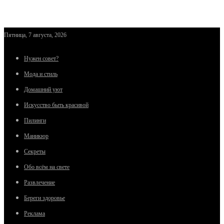
Пятница, 7 августа, 2026
Нужен совет?
Мода и стиль
Домашний уют
Искусство быть красивой
Пилинги
Маникюр
Секреты
Обо всём на свете
Развлечение
Береги здоровье
Реклама