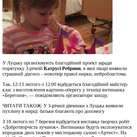
У Луцьку організовують благодійний проект заради
порятунку 3-річній
Катрусі Ребрини
, в якої лікарі виявили
страшний діагноз – новотвір правої нирки, нейробластома.
Так, 12-13 лютого о 12:00 відбудеться благодійний майстер-
клас з виготовлення картини-оберегу у техніці витинанка
«Берегиня», — повідомляють організатори заходу.
ЧИТАТИ ТАКОЖ: У 3-річної дівчинки з Луцька виявили
пухлину в нирці: батьки благають про допомогу
З 18 лютого по 7 березня відбудеться виставка творчих робіт
«Добротворчість лучанок». Витинанки будуть експонуватися
впродовж двох тижнів у мистецькому салоні «Артист». На