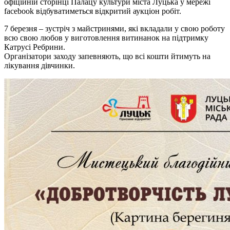
офіційній сторінці Палацу культури міста Луцька у мережі
facebook відбуватиметься відкритий аукціон робіт.
7 березня – зустріч з майстринями, які вкладали у свою роботу
всю свою любов у виготовлення витинанок на підтримку
Катрусі Ребрини.
Організатори заходу запевняють, що всі кошти йтимуть на
лікування дівчинки.