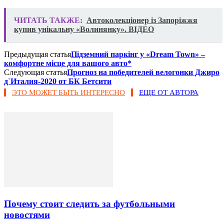
ЧИТАТЬ ТАКЖЕ:
Автоколекціонер із Запоріжжя
купив унікальну «Волинянку». ВІДЕО
Предыдущая статья
Підземний паркінг у «Dream Town» –
комфортне місце для вашого авто*
Следующая статья
Прогноз на победителей велогонки Джиро
д`Италия-2020 от БК Бетсити
ЭТО МОЖЕТ БЫТЬ ИНТЕРЕСНО
ЕЩЕ ОТ АВТОРА
Почему стоит следить за футбольными
новостями