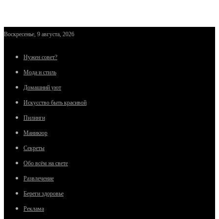
Воскресенье, 9 августа, 2026
Нужен совет?
Мода и стиль
Домашний уют
Искусство быть красивой
Пилинги
Маникюр
Секреты
Обо всём на свете
Развлечение
Береги здоровье
Реклама