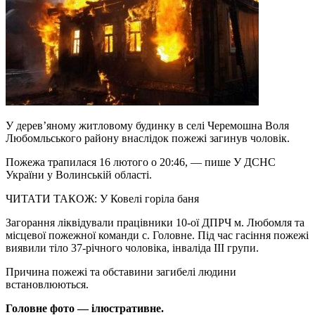
У дерев’яному житловому будинку в селі Черемошна Воля
Любомльського району внаслідок пожежі загинув чоловік.
Пожежа трапилася 16 лютого о 20:46, — пише У ДСНС
України у Волинській області.
ЧИТАТИ ТАКОЖ: У Ковелі горіла баня
Загорання ліквідували працівники 10-ої ДПРЧ м. Любомля та
місцевої пожежної команди с. Головне. Під час гасіння пожежі
виявили тіло 37-річного чоловіка, інваліда ІІІ групи.
Причина пожежі та обставини загибелі людини
встановлюються.
Головне фото — ілюстративне.