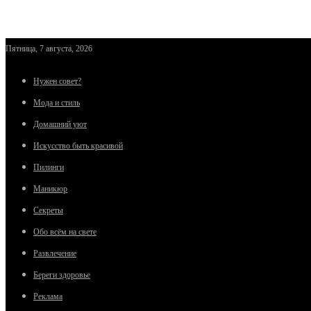
Пятница, 7 августа, 2026
Нужен совет?
Мода и стиль
Домашний уют
Искусство быть красивой
Пилинги
Маникюр
Секреты
Обо всём на свете
Развлечение
Береги здоровье
Реклама