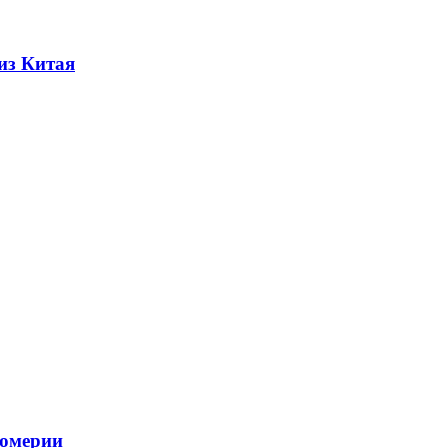
из Китая
фюмерии