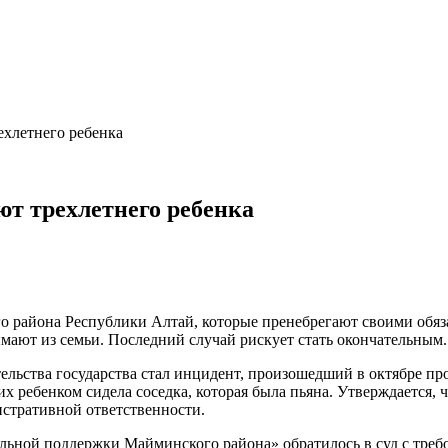
ехлетнего ребенка
т трехлетнего ребенка
о района Республики Алтай, которые пренебрегают своими обяз
мают из семьи. Последний случай рискует стать окончательным.
ельства государства стал инцидент, произошедший в октябре п
х ребенком сидела соседка, которая была пьяна. Утверждается,
истративной ответственности.
льной поддержки Майминского района» обратилось в суд с треб