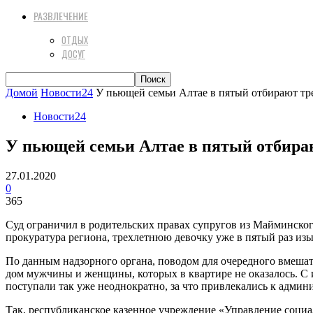
РАЗВЛЕЧЕНИЕ
ОТДЫХ
ДОСУГ
Домой
Новости24
У пьющей семьи Алтае в пятый отбирают тр
Новости24
У пьющей семьи Алтае в пятый отбираю
27.01.2020
0
365
Суд ограничил в родительских правах супругов из Майминског
прокуратура региона, трехлетнюю девочку уже в пятый раз изы
По данным надзорного органа, поводом для очередного вмешат
дом мужчины и женщины, которых в квартире не оказалось. С и
поступали так уже неоднократно, за что привлекались к админ
Так, республиканское казенное учреждение «Управление социа