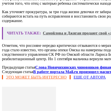
учетом того, что отец с матерью ребенка систематически наход
Как уточняет прокуратура, за три года жизни девочки ее забир
собираются встать на путь исправления и восстановить свои ро
содержание.
ЧИТАТЬ ТАКЖЕ:
Самойлова и Джиган продают свой «
Отметим, что россияне нередко критически отзываются о мерах
года стало известно, что органы опеки Омска на намерены подав
следственного управления СК РФ по Омской области Лариса Б
реабилитационный центр. Но 1 сентября мальчика вернули мате
Предыдущая статья
Слова Новичихинских чиновников финанс
Следующая статья
В работе портала Mail.ru произошел масш
ЭТО МОЖЕТ БЫТЬ ИНТЕРЕСНО
ЕЩЕ ОТ АВТОРА