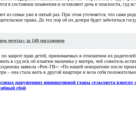
ятся в состоянии опьянения и оставляют дочь в опасности, суд в
ают из семьи уже в пятый раз. При этом уточняется, что сами род
дительские права. До тех пор об их дочери будет заботиться гос
дом мечты» за 140 миллионов
 по защите прав детей, принимаемых в отношении их родителей,
ать в суд иск об изъятии мальчика у матери, чей сожитель истяз
олдинова заявила «Рен-ТВ»: «По нашей инициативе после произо
ри – она стала жить в другой квартире и вела себя положительн
овых нарушениях инициативной главы сельсовета взвесят с
табный сбой