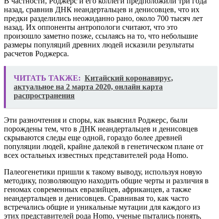
В частности, Роджерс и его коллеги предположили три года
назад, сравнив ДНК неандертальцев и денисовцев, что их
предки разделились неожиданно рано, около 700 тысяч лет
назад. Их оппоненты антропологи считают, что это
произошло заметно позже, ссылаясь на то, что небольшие
размеры популяций древних людей исказили результаты
расчетов Роджерса.
ЧИТАТЬ ТАКЖЕ:
Китайский коронавирус,
актуальное на 2 марта 2020, онлайн карта
распространения
Эти разночтения и споры, как выяснил Роджерс, были
порождены тем, что в ДНК неандертальцев и денисовцев
скрываются следы еще одной, гораздо более древней
популяции людей, крайне далекой в генетическом плане от
всех остальных известных представителей рода Homo.
Палеогенетики пришли к такому выводу, используя новую
методику, позволяющую находить общие черты и различия в
геномах современных евразийцев, африканцев, а также
неандертальцев и денисовцев. Сравнивая то, как часто
встречались общие и уникальные мутации для каждого из
этих представителей рода Homo, ученые пытались понять,