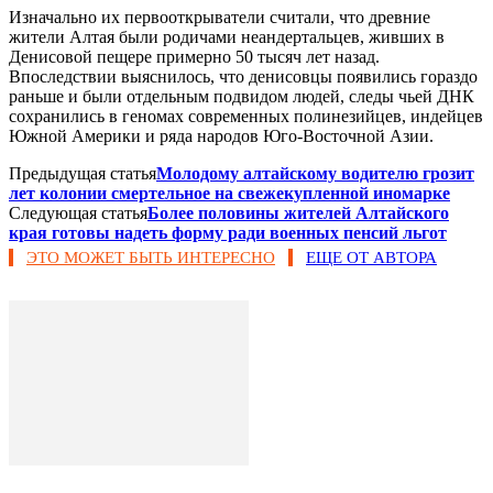
Изначально их первооткрыватели считали, что древние
жители Алтая были родичами неандертальцев, живших в
Денисовой пещере примерно 50 тысяч лет назад.
Впоследствии выяснилось, что денисовцы появились гораздо
раньше и были отдельным подвидом людей, следы чьей ДНК
сохранились в геномах современных полинезийцев, индейцев
Южной Америки и ряда народов Юго-Восточной Азии.
Предыдущая статья
Молодому алтайскому водителю грозит
лет колонии смертельное на свежекупленной иномарке
Следующая статья
Более половины жителей Алтайского
края готовы надеть форму ради военных пенсий льгот
ЭТО МОЖЕТ БЫТЬ ИНТЕРЕСНО
ЕЩЕ ОТ АВТОРА