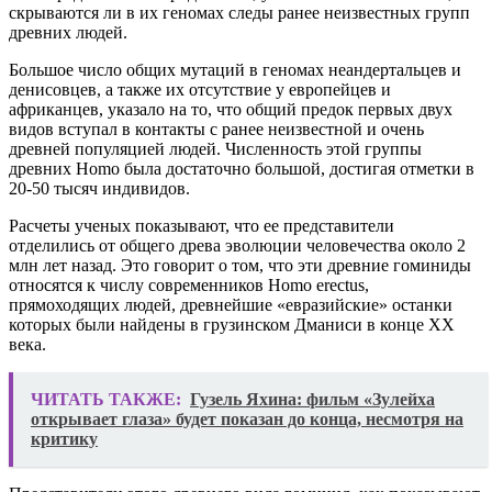
скрываются ли в их геномах следы ранее неизвестных групп
древних людей.
Большое число общих мутаций в геномах неандертальцев и
денисовцев, а также их отсутствие у европейцев и
африканцев, указало на то, что общий предок первых двух
видов вступал в контакты с ранее неизвестной и очень
древней популяцией людей. Численность этой группы
древних Homo была достаточно большой, достигая отметки в
20-50 тысяч индивидов.
Расчеты ученых показывают, что ее представители
отделились от общего древа эволюции человечества около 2
млн лет назад. Это говорит о том, что эти древние гоминиды
относятся к числу современников Homo erectus,
прямоходящих людей, древнейшие «евразийские» останки
которых были найдены в грузинском Дманиси в конце XX
века.
ЧИТАТЬ ТАКЖЕ:
Гузель Яхина: фильм «Зулейха
открывает глаза» будет показан до конца, несмотря на
критику