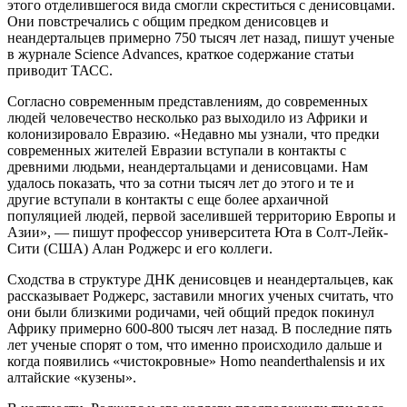
этого отделившегося вида смогли скреститься с денисовцами.
Они повстречались с общим предком денисовцев и
неандертальцев примерно 750 тысяч лет назад, пишут ученые
в журнале Science Advances, краткое содержание статьи
приводит ТАСС.
Согласно современным представлениям, до современных
людей человечество несколько раз выходило из Африки и
колонизировало Евразию. «Недавно мы узнали, что предки
современных жителей Евразии вступали в контакты с
древними людьми, неандертальцами и денисовцами. Нам
удалось показать, что за сотни тысяч лет до этого и те и
другие вступали в контакты с еще более архаичной
популяцией людей, первой заселившей территорию Европы и
Азии», — пишут профессор университета Юта в Солт-Лейк-
Сити (США) Алан Роджерс и его коллеги.
Сходства в структуре ДНК денисовцев и неандертальцев, как
рассказывает Роджерс, заставили многих ученых считать, что
они были близкими родичами, чей общий предок покинул
Африку примерно 600-800 тысяч лет назад. В последние пять
лет ученые спорят о том, что именно происходило дальше и
когда появились «чистокровные» Homo neanderthalensis и их
алтайские «кузены».