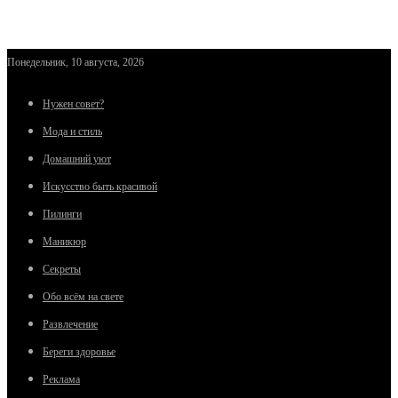
Понедельник, 10 августа, 2026
Нужен совет?
Мода и стиль
Домашний уют
Искусство быть красивой
Пилинги
Маникюр
Секреты
Обо всём на свете
Развлечение
Береги здоровье
Реклама