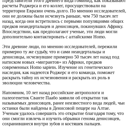
Представители этого древнего вида гоминид, как показывают
расчеты Роджерса и его коллег, просуществовали на
территории Евразии очень долго. По мнению исследователей,
они не должны были исчезнуть раньше, чем 750 тысяч лет
назад, когда они встретились с первыми популяциями общих
предков неандертальцев и денисовцев, покинувших Африку.
Впоследствии, как предполагают ученые, эти люди могли
дополнительно контактировать с алтайскими Homo.
Эти древние люди, по мнению исследователей, пережили
примерно ту же судьбу, что и сами неандертальцы и
денисовцы, исчезнувшие примерно 50 тысяч лет назад под
натиском новых «мигрантов» из Африки, предков
современных Homo sapiens. Изучение их генетического
наследия, как надеются Роджерс и его команда, поможет
раскрыть тайну их исчезновения и раскрыть их роль в
эволюции человечества.
Напомним, 10 лет назад российские антропологи и
палеогенетик Сванте Паабо заявили об открытии так
называемых денисовцев, ранее неизвестного вида людей, чьи
останки были найдены в Денисовой пещере на Алтае.
Ученым удалось совершить это открытие благодаря тому, что
они смогли извлечь и изучить обрывки генома денисовцев,
сохранившиеся внутри зубов и костяшек пальцев.