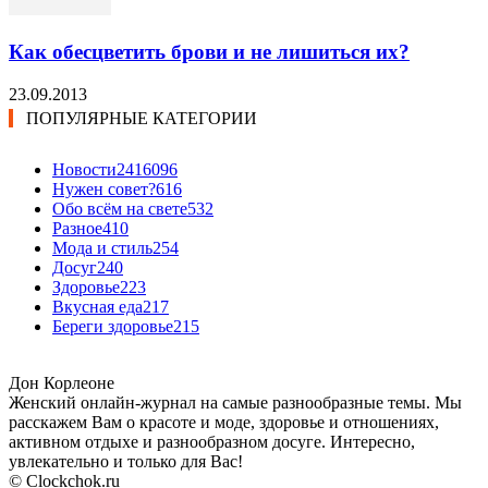
Как обесцветить брови и не лишиться их?
23.09.2013
ПОПУЛЯРНЫЕ КАТЕГОРИИ
Новости24
16096
Нужен совет?
616
Обо всём на свете
532
Разное
410
Мода и стиль
254
Досуг
240
Здоровье
223
Вкусная еда
217
Береги здоровье
215
Дон Корлеоне
Женский онлайн-журнал на самые разнообразные темы. Мы
расскажем Вам о красоте и моде, здоровье и отношениях,
активном отдыхе и разнообразном досуге. Интересно,
увлекательно и только для Вас!
© Clockchok.ru