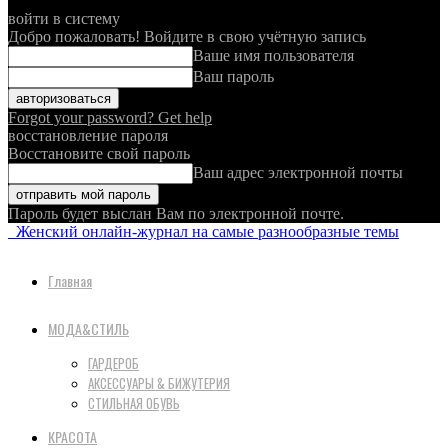
войти в систему
Добро пожаловать! Войдите в свою учётную запись
Ваше имя пользователя
Ваш пароль
Forgot your password? Get help
восстановление пароля
Восстановите свой пароль
Ваш адрес электронной почты
Пароль будет выслан Вам по электронной почте.
Женский онлайн-журнал на самые разнообразные темы
Главная
МОДА&СТИЛЬ
ГАРДЕРОБ
АКСЕССУАРЫ & БИЖУТЕРИЯ
СТИЛЬНАЯ ОБУВЬ
КРАСОТА