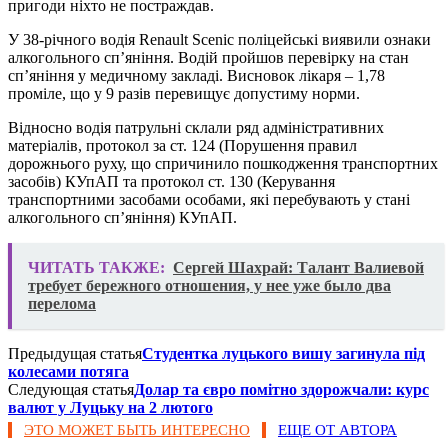
пригоди ніхто не постраждав.
У 38-річного водія Renault Scenic поліцейські виявили ознаки
алкогольного сп’яніння. Водій пройшов перевірку на стан
сп’яніння у медичному закладі. Висновок лікаря – 1,78
проміле, що у 9 разів перевищує допустиму норми.
Відносно водія патрульні склали ряд адміністративних
матеріалів, протокол за ст. 124 (Порушення правил
дорожнього руху, що спричинило пошкодження транспортних
засобів) КУпАП та протокол ст. 130 (Керування
транспортними засобами особами, які перебувають у стані
алкогольного сп’яніння) КУпАП.
ЧИТАТЬ ТАКЖЕ:
Сергей Шахрай: Талант Валиевой
требует бережного отношения, у нее уже было два
перелома
Предыдущая статья
Студентка луцького вишу загинула під
колесами потяга
Следующая статья
Долар та євро помітно здорожчали: курс
валют у Луцьку на 2 лютого
ЭТО МОЖЕТ БЫТЬ ИНТЕРЕСНО
ЕЩЕ ОТ АВТОРА