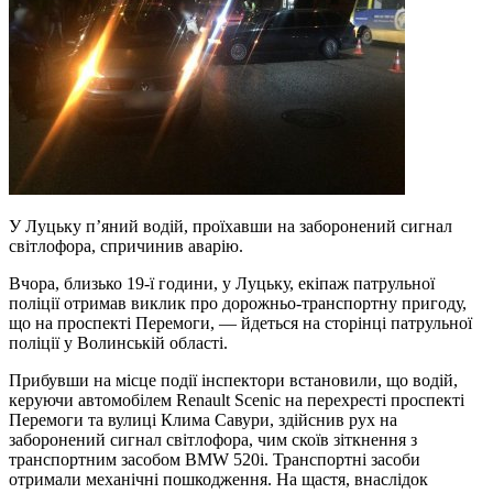
У Луцьку п’яний водій, проїхавши на заборонений сигнал
світлофора, спричинив аварію.
Вчора, близько 19-ї години, у Луцьку, екіпаж патрульної
поліції отримав виклик про дорожньо-транспортну пригоду,
що на проспекті Перемоги, — йдеться на сторінці патрульної
поліції у Волинській області.
Прибувши на місце події інспектори встановили, що водій,
керуючи автомобілем Renault Scenic на перехресті проспекті
Перемоги та вулиці Клима Савури, здійснив рух на
заборонений сигнал світлофора, чим скоїв зіткнення з
транспортним засобом BMW 520i. Транспортні засоби
отримали механічні пошкодження. На щастя, внаслідок