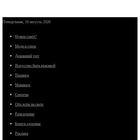
Понедельник, 10 августа, 2026
Нужен совет?
Мода и стиль
Домашний уют
Искусство быть красивой
Пилинги
Маникюр
Секреты
Обо всём на свете
Развлечение
Береги здоровье
Реклама