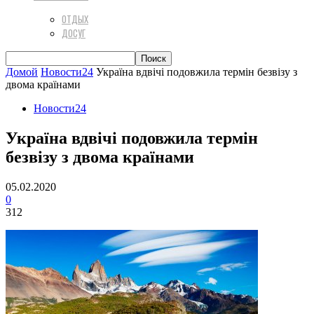
ОТДЫХ
ДОСУГ
Домой
Новости24
Україна вдвічі подовжила термін безвізу з
двома країнами
Новости24
Україна вдвічі подовжила термін
безвізу з двома країнами
05.02.2020
0
312