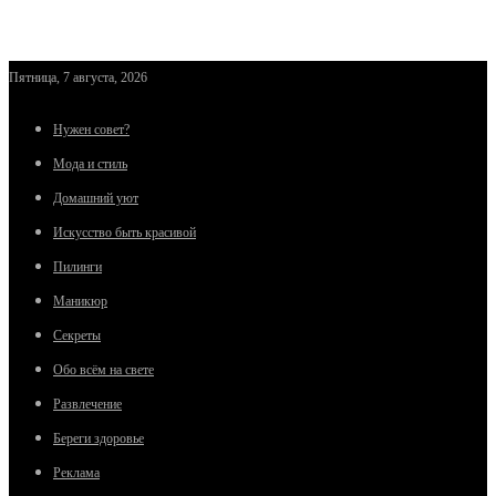
Пятница, 7 августа, 2026
Нужен совет?
Мода и стиль
Домашний уют
Искусство быть красивой
Пилинги
Маникюр
Секреты
Обо всём на свете
Развлечение
Береги здоровье
Реклама