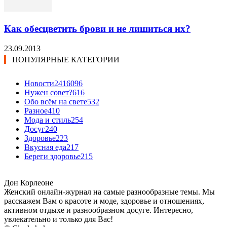
Как обесцветить брови и не лишиться их?
23.09.2013
ПОПУЛЯРНЫЕ КАТЕГОРИИ
Новости24
16096
Нужен совет?
616
Обо всём на свете
532
Разное
410
Мода и стиль
254
Досуг
240
Здоровье
223
Вкусная еда
217
Береги здоровье
215
Дон Корлеоне
Женский онлайн-журнал на самые разнообразные темы. Мы
расскажем Вам о красоте и моде, здоровье и отношениях,
активном отдыхе и разнообразном досуге. Интересно,
увлекательно и только для Вас!