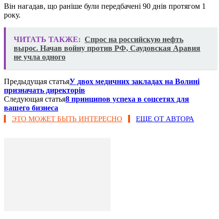
Він нагадав, що раніше були передбачені 90 днів протягом 1
року.
ЧИТАТЬ ТАКЖЕ:
Спрос на российскую нефть
вырос. Начав войну против РФ, Саудовская Аравия
не учла одного
Предыдущая статья
У двох медичних закладах на Волині
призначать директорів
Следующая статья
8 принципов успеха в соцсетях для
вашего бизнеса
ЭТО МОЖЕТ БЫТЬ ИНТЕРЕСНО
ЕЩЕ ОТ АВТОРА