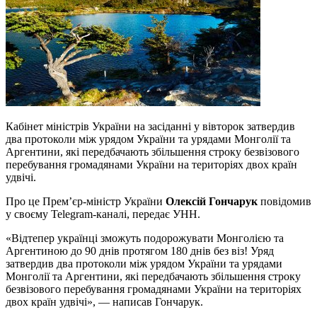
Кабінет міністрів України на засіданні у вівторок затвердив
два протоколи між урядом України та урядами Монголії та
Аргентини, які передбачають збільшення строку безвізового
перебування громадянами України на територіях двох країн
удвічі.
Про це Прем’єр-міністр України
Олексій Гончарук
повідомив
у своєму Telegram-каналі, передає УНН.
«Відтепер українці зможуть подорожувати Монголією та
Аргентиною до 90 днів протягом 180 днів без віз! Уряд
затвердив два протоколи між урядом України та урядами
Монголії та Аргентини, які передбачають збільшення строку
безвізового перебування громадянами України на територіях
двох країн удвічі», — написав Гончарук.