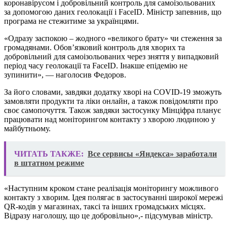
коронавірусом і добровільний контроль для самоізольованих
за допомогою даних геолокації і FaceID. Міністр запевнив, що
програма не стежитиме за українцями.
«Одразу заспокою – жодного «великого брату» чи стеження за
громадянами. Обов’язковий контроль для хворих та
добровільний для самоізольованих через зняття у випадковий
період часу геолокації та FaceID. Інакше епідемію не
зупинити», — наголосив Федоров.
За його словами, завдяки додатку хворі на COVID-19 зможуть
замовляти продукти та ліки онлайн, а також повідомляти про
своє самопочуття. Також завдяки застосунку Мінціфра планує
працювати над моніторингом контакту з хворою людиною у
майбутньому.
ЧИТАТЬ ТАКЖЕ:
Все сервисы «Яндекса» заработали
в штатном режиме
«Наступним кроком стане реалізація моніторингу можливого
контакту з хворим. Ідея полягає в застосуванні широкої мережі
QR-кодів у магазинах, таксі та інших громадських місцях.
Відразу наголошу, що це добровільно»,- підсумував міністр.