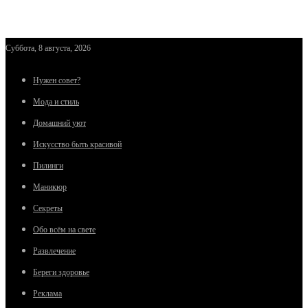
Суббота, 8 августа, 2026
Нужен совет?
Мода и стиль
Домашний уют
Искусство быть красивой
Пилинги
Маникюр
Секреты
Обо всём на свете
Развлечение
Береги здоровье
Реклама