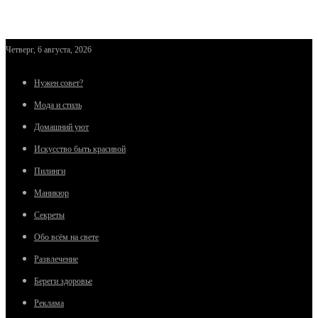
Четверг, 6 августа, 2026
Нужен совет?
Мода и стиль
Домашний уют
Искусство быть красивой
Пилинги
Маникюр
Секреты
Обо всём на свете
Развлечение
Береги здоровье
Реклама