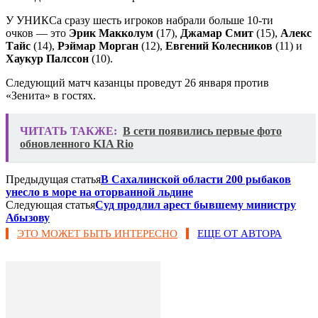
У УНИКСа сразу шесть игроков набрали больше 10-ти
очков — это
Эрик Макколум
(17),
Джамар Смит
(15),
Алекс
Тайс
(14),
Рэймар Морган
(12),
Евгений Колесников
(11) и
Хаукур Палссон
(10).
Следующий матч казанцы проведут 26 января против
«Зенита» в гостях.
ЧИТАТЬ ТАКЖЕ:
​В сети появились первые фото
обновленного KIA Rio
Предыдущая статья
В Сахалинской области 200 рыбаков
унесло в море на оторванной льдине
Следующая статья
Суд продлил арест бывшему министру
Абызову
ЭТО МОЖЕТ БЫТЬ ИНТЕРЕСНО
ЕЩЕ ОТ АВТОРА