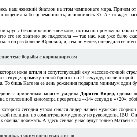
есь наш женский биатлон на этом чемпионате мира. Причем от 
у прощения за бесцеремонность, исполнилось 35. А что ждет ра
рой круг с безошибочной «лежкой», потом по промаху на обоих 
 что его не хватило до пьедестала — так нас, как уже было с
ала на раз больше Юрловой, и, тем не менее, опередила ее почт
ение теме борьбы с коронавирусом
которая из-за штиля и сопутствующей ему массово-точной стрел
от текуще-промежуточной бронзы на 21 секунду, после второй – 
ия. То бишь Кате на ее день рождения подарили минимум один бу
первой с приличным запасом уходила
Доротея Вирер
, однако 
а с половиной километра превратила «-14» секунд в «+20», обо
 с которого сегодня утром снялся лидер нашей мужской сборно
нской полиции по сомнительному доносу из руководства IBU. Он
ак обещал добежать. А здесь-сейчас у нас будут только Матвей 
чоловіка, з яким орендував житло