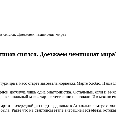
в снялся. Доезжаем чемпионат мира?
гинов снялся. Доезжаем чемпионат мира
 турнира в масс-старте завоевала норвежка Марте Улсбю. Наша
рной дотянула лишь одна биатлонистка. Остальные, если и выхо
 а в финальный масс-старт, естественно не попали. Им можно ех
тарт и в очередной раз подтвердившая в Антхольце статус самог
 была. Разве что на стартовом этапе вчерашней эстафеты, котор