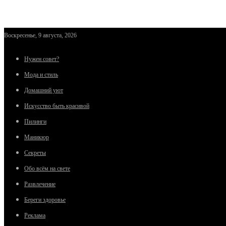
Воскресенье, 9 августа, 2026
Нужен совет?
Мода и стиль
Домашний уют
Искусство быть красивой
Пилинги
Маникюр
Секреты
Обо всём на свете
Развлечение
Береги здоровье
Реклама