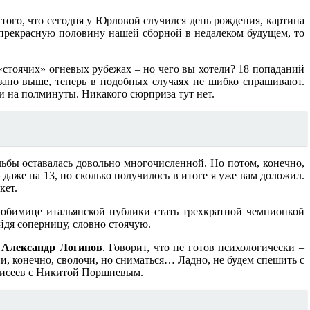
того, что сегодня у Юрловой случился день рождения, картина
спрекрасную половину нашей сборной в недалеком будущем, то
«стоячих» огневых рубежах – но чего вы хотели? 18 попаданий
казано выше, теперь в подобных случаях не шибко спрашивают.
и на полминуты. Никакого сюрприза тут нет.
ьбы оставалась довольно многочисленной. Но потом, конечно,
даже на 13, но сколько получилось в итоге я уже вам доложил.
кет.
любимице итальянской публики стать трехкратной чемпионкой
йдя соперницу, словно стоячую.
й
Александр Логинов
. Говорит, что не готов психологически –
и, конечно, сволочи, но сниматься… Ладно, не будем спешить с
Елисеев с Никитой Поршневым.