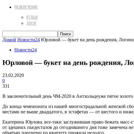
РАЗВЛЕЧЕНИЕ
ОТДЫХ
ДОСУГ
Домой
Новости24
Юрловой — букет на день рождения, Логино
Новости24
Юрловой — букет на день рождения, Ло
23.02.2020
0
331
В заключительный день ЧМ-2020 в Антхольцеуже пятое золото
До конца чемпионата из нашей многострадальной женской сбо
местами не выше двадцатого, в эстафетах — от шестого и ниже,
Екатерина Юрлова, все-таки заслужившая право бежать масс-с
от здешних пьедесталов до сегодняшнего дня тоже замечена не
объятьях партнерш по квартету прожила недолго.