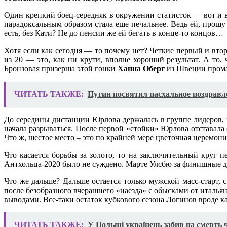
Один крепкий боец-середняк в окружении статисток — вот и в
парадоксальным образом стала еще печальнее. Ведь ей, прош
есть, без Кати? Не до пенсии же ей бегать в конце-то концов…
Хотя если как сегодня — то почему нет? Четкие первый и вто
из 20 — это, как ни крути, вполне хороший результат. А то,
Бронзовая призерша этой гонки
Ханна Оберг
из Швеции промаз
ЧИТАТЬ ТАКЖЕ:
Путин посвятил пасхальное поздравл
До середины дистанции Юрлова держалась в группе лидеров, 
начала разрываться. После первой «стойки» Юрлова отставала 
Что ж, шестое место – это по крайней мере цветочная церемон
Что касается борьбы за золото, то на заключительный круг 
Антхольца-2020 было не суждено. Марте Улсбю за финишные дв
Что же дальше? Дальше остается только мужской масс-старт,
после безобразного вчерашнего «наезда» с обысками от италья
выводами. Все-таки остаток кубкового сезона Логинов вроде к
ЧИТАТЬ ТАКЖЕ:
У Польщі українець забив на смерть 