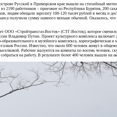
а острове Русский в Приморском крае вышли на стихийный мити
 из 2190 работников – приезжие из Республики Бурятия, 200 сах
ов, людям обещали зарплату 100-120 тысяч рублей в месяц и д
аванса получили сумму намного меньше обычной. Оказалось, чт
дет ООО «Стройтрансгаз-Восток» (СТГ-Восток), которое сменило
сии Владимир Путин. Проект культурного комплекса включает д
но-образовательного и музейного комплекса, хореографическая и
голков России. Известно, что около 600 человек живут в общежи
Выселковой. Рабочие жалуются на комнаты по восемь человек, ск
 собраться на работу. В результате более 400 человек вышли на а