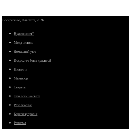
Воскресенье, 9 августа, 2026
Нужен совет?
Мода и стиль
Домашний уют
Искусство быть красивой
Пилинги
Маникюр
Секреты
Обо всём на свете
Развлечение
Береги здоровье
Реклама