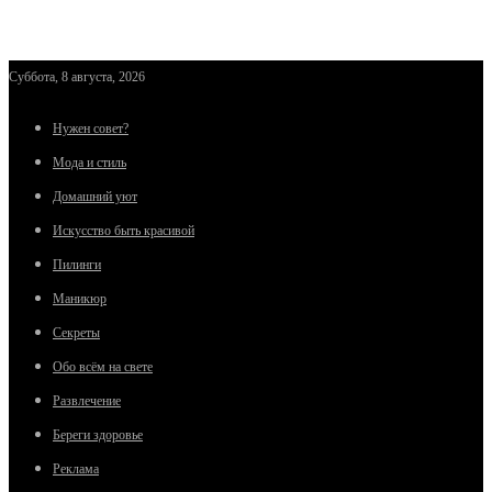
Суббота, 8 августа, 2026
Нужен совет?
Мода и стиль
Домашний уют
Искусство быть красивой
Пилинги
Маникюр
Секреты
Обо всём на свете
Развлечение
Береги здоровье
Реклама