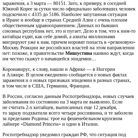
заражения, а 3 марта — 80151. Зато, к примеру, в соседней
Южной Корее за сутки число официально заболевших человек
подскочило с 4335 до 5186. Наиболее запутанная ситуация
в Иране и вообще в странах Средней Азии с очень плохим
общественным здравоохранением. Данных из бывших
союзных республик нет, это и пугает. Дело в том, что к ним-то
китайцы ездят, как себе домой, а азиаты миллионами
мигрируют уже к нам, причем норовят попасть в «резиновую»
Москву. Реакции же российских властей на этом направлении
нет: похоже, в правительстве
Мишустина
наивно ждут, когда
им честно скажут о начавшейся эпидемии…
Коронавирус, к слову, нашли и Африке — в Нигерии
и Алжире. В целом ежедневно сообщается о новых фактах
заражения и о новых признаках эпидемии в разных странах,
в том числе в США, Германии, Франции.
В России, согласно данным Роспотребнадзора, новых случаев
заболевания по состоянию на 3 марта не выявлено. Если
не считать 2-х китайцев, выписанных еще 12 декабря,
то заразу подхватили всего четыре россиянина, и те заболели
за пределами Родины: трое на фешенебельном круизном
лайнере «Diamond Princess» и один в Италии.
Роспотребнадзор уведомил граждан РФ, что ситуация под