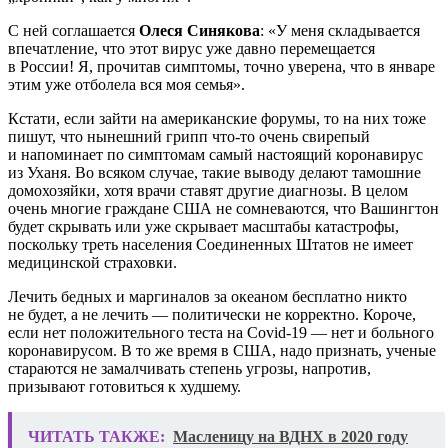
С ней соглашается
Олеся Синякова
: «У меня складывается
впечатление, что этот вирус уже давно перемещается
в России! Я, прочитав симптомы, точно уверена, что в январе
этим уже отболела вся моя семья».
Кстати, если зайти на американские форумы, то на них тоже
пишут, что нынешний грипп что-то очень свирепый
и напоминает по симптомам самый настоящий коронавирус
из Уханя. Во всяком случае, такие выводу делают тамошние
домохозяйки, хотя врачи ставят другие диагнозы. В целом
очень многие граждане США не сомневаются, что Вашингтон
будет скрывать или уже скрывает масштабы катастрофы,
поскольку треть населения Соединенных Штатов не имеет
медицинской страховки.
Лечить бедных и маргиналов за океаном бесплатно никто
не будет, а не лечить — политически не корректно. Короче,
если нет положительного теста на Covid-19 — нет и больного
коронавирусом. В то же время в США, надо признать, ученые
стараются не замалчивать степень угрозы, напротив,
призывают готовиться к худшему.
ЧИТАТЬ ТАКЖЕ:
Масленицу на ВДНХ в 2020 году