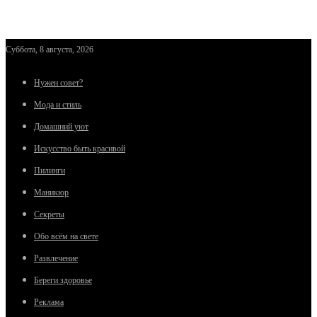
Суббота, 8 августа, 2026
Нужен совет?
Мода и стиль
Домашний уют
Искусство быть красивой
Пилинги
Маникюр
Секреты
Обо всём на свете
Развлечение
Береги здоровье
Реклама