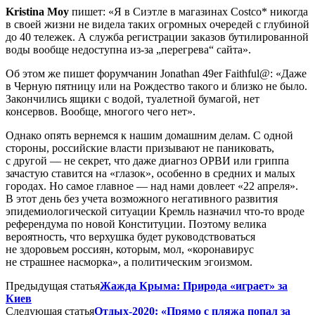
Kristina Moy
пишет: «Я в Сиэтле в магазинах Costco* никогда
в своей жизни не видела таких огромных очередей с глубиной
до 40 тележек. А служба регистрации заказов бутилированной
воды вообще недоступна из-за „перегрева“ сайта».
Об этом же пишет форумчанин Jonathan 49er Faithful@: «Даже
в Черную пятницу или на Рождество такого и близко не было.
Закончились ящики с водой, туалетной бумагой, нет
консервов. Вообще, многого чего нет».
Однако опять вернемся к нашим домашним делам. С одной
стороны, российские власти призывают не паниковать,
с другой — не секрет, что даже диагноз ОРВИ или гриппа
зачастую ставится на «глазок», особенно в средних и малых
городах. Но самое главное — над нами довлеет «22 апреля».
В этот день без учета возможного негативного развития
эпидемиологической ситуации Кремль назначил что-то вроде
референдума по новой Конституции. Поэтому велика
вероятность, что верхушка будет руководствоваться
не здоровьем россиян, которым, мол, «коронавирус
не страшнее насморка», а политическим эгоизмом.
Предыдущая статья
Жажда Крыма: Природа «играет» за
Киев
Следующая статья
Отдых-2020: «Прямо с пляжа попал за