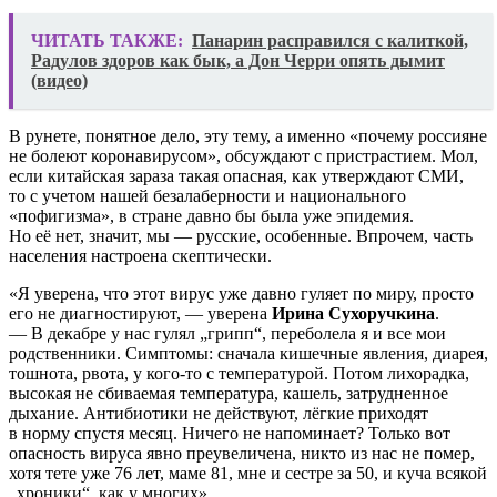
ЧИТАТЬ ТАКЖЕ:
Панарин расправился с калиткой,
Радулов здоров как бык, а Дон Черри опять дымит
(видео)
В рунете, понятное дело, эту тему, а именно «почему россияне
не болеют коронавирусом», обсуждают с пристрастием. Мол,
если китайская зараза такая опасная, как утверждают СМИ,
то с учетом нашей безалаберности и национального
«пофигизма», в стране давно бы была уже эпидемия.
Но её нет, значит, мы — русские, особенные. Впрочем, часть
населения настроена скептически.
«Я уверена, что этот вирус уже давно гуляет по миру, просто
его не диагностируют, — уверена
Ирина Сухоручкина
.
— В декабре у нас гулял „грипп“, переболела я и все мои
родственники. Симптомы: сначала кишечные явления, диарея,
тошнота, рвота, у кого-то с температурой. Потом лихорадка,
высокая не сбиваемая температура, кашель, затрудненное
дыхание. Антибиотики не действуют, лёгкие приходят
в норму спустя месяц. Ничего не напоминает? Только вот
опасность вируса явно преувеличена, никто из нас не помер,
хотя тете уже 76 лет, маме 81, мне и сестре за 50, и куча всякой
„хроники“, как у многих».