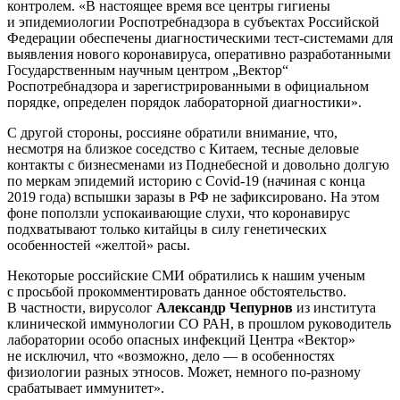
контролем. «В настоящее время все центры гигиены
и эпидемиологии Роспотребнадзора в субъектах Российской
Федерации обеспечены диагностическими тест-системами для
выявления нового коронавируса, оперативно разработанными
Государственным научным центром „Вектор“
Роспотребнадзора и зарегистрированными в официальном
порядке, определен порядок лабораторной диагностики».
С другой стороны, россияне обратили внимание, что,
несмотря на близкое соседство с Китаем, тесные деловые
контакты с бизнесменами из Поднебесной и довольно долгую
по меркам эпидемий историю с Covid-19 (начиная с конца
2019 года) вспышки заразы в РФ не зафиксировано. На этом
фоне поползли успокаивающие слухи, что коронавирус
подхватывают только китайцы в силу генетических
особенностей «желтой» расы.
Некоторые российские СМИ обратились к нашим ученым
с просьбой прокомментировать данное обстоятельство.
В частности, вирусолог
Александр Чепурнов
из института
клинической иммунологии СО РАН, в прошлом руководитель
лаборатории особо опасных инфекций Центра «Вектор»
не исключил, что «возможно, дело — в особенностях
физиологии разных этносов. Может, немного по-разному
срабатывает иммунитет».