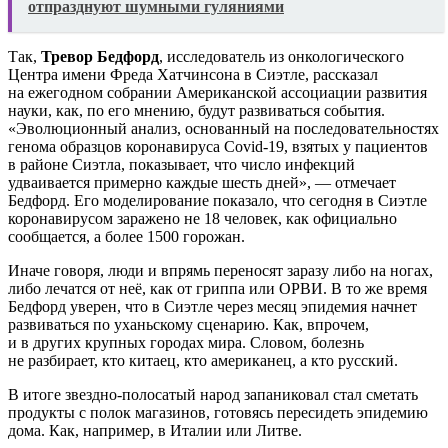
отпразднуют шумными гуляниями
Так,
Тревор Бедфорд
, исследователь из онкологического
Центра имени Фреда Хатчинсона в Сиэтле, рассказал
на ежегодном собрании Американской ассоциации развития
науки, как, по его мнению, будут развиваться события.
«Эволюционный анализ, основанный на последовательностях
генома образцов коронавируса Covid-19, взятых у пациентов
в районе Сиэтла, показывает, что число инфекций
удваивается примерно каждые шесть дней», — отмечает
Бедфорд. Его моделирование показало, что сегодня в Сиэтле
коронавирусом заражено не 18 человек, как официально
сообщается, а более 1500 горожан.
Иначе говоря, люди и впрямь переносят заразу либо на ногах,
либо лечатся от неё, как от гриппа или ОРВИ. В то же время
Бедфорд уверен, что в Сиэтле через месяц эпидемия начнет
развиваться по уханьскому сценарию. Как, впрочем,
и в других крупных городах мира. Словом, болезнь
не разбирает, кто китаец, кто американец, а кто русский.
В итоге звездно-полосатый народ запаниковал стал сметать
продукты с полок магазинов, готовясь пересидеть эпидемию
дома. Как, например, в Италии или Литве.