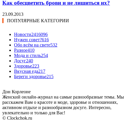
Как обесцветить брови и не лишиться их?
23.09.2013
ПОПУЛЯРНЫЕ КАТЕГОРИИ
Новости24
16096
Нужен совет?
616
Обо всём на свете
532
Разное
410
Мода и стиль
254
Досуг
240
Здоровье
223
Вкусная еда
217
Береги здоровье
215
Дон Корлеоне
Женский онлайн-журнал на самые разнообразные темы. Мы
расскажем Вам о красоте и моде, здоровье и отношениях,
активном отдыхе и разнообразном досуге. Интересно,
увлекательно и только для Вас!
© Clockchok.ru