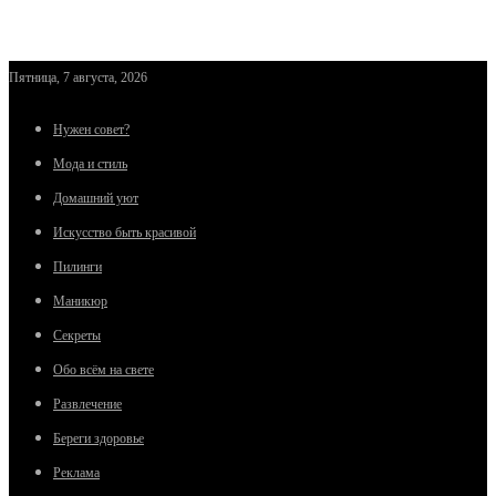
Пятница, 7 августа, 2026
Нужен совет?
Мода и стиль
Домашний уют
Искусство быть красивой
Пилинги
Маникюр
Секреты
Обо всём на свете
Развлечение
Береги здоровье
Реклама