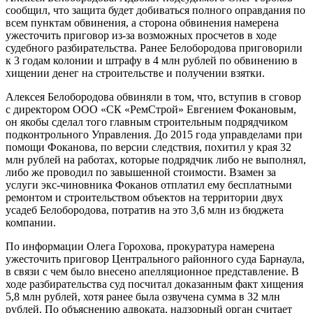
сообщил, что защита будет добиваться полного оправдания по
всем пунктам обвинения, а сторона обвинения намерена
ужесточить приговор из-за возможных просчетов в ходе
судебного разбирательства. Ранее Белобородова приговорили
к 3 годам колонии и штрафу в 4 млн рублей по обвинению в
хищении денег на строительстве и получении взятки.
Алексея Белобородова обвиняли в том, что, вступив в сговор
с директором ООО «СК «РемСтрой» Евгением Фокановым,
он якобы сделал того главным строительным подрядчиком
подконтрольного Управления. До 2015 года управделами при
помощи Фоканова, по версии следствия, похитил у края 32
млн рублей на работах, которые подрядчик либо не выполнял,
либо же проводил по завышенной стоимости. Взамен за
услуги экс-чиновника Фоканов отплатил ему бесплатными
ремонтом и строительством объектов на территории двух
усадеб Белобородова, потратив на это 3,6 млн из бюджета
компании.
По информации Олега Горохова, прокуратура намерена
ужесточить приговор Центрального районного суда Барнаула,
в связи с чем было внесено апелляционное представление. В
ходе разбирательства суд посчитал доказанным факт хищения
5,8 млн рублей, хотя ранее была озвучена сумма в 32 млн
рублей. По объяснению адвоката, надзорный орган считает