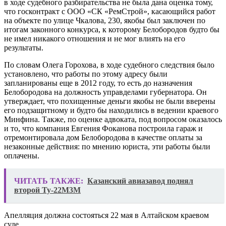
в ходе судебного разбирательства не была дана оценка тому,
что госконтракт с ООО «СК «РемСтрой», касающийся работ
на объекте по улице Чкалова, 230, якобы был заключен по
итогам законного конкурса, к которому Белобородов будто бы
не имел никакого отношения и не мог влиять на его
результаты.
По словам Олега Горохова, в ходе судебного следствия было
установлено, что работы по этому адресу были
запланированы еще в 2012 году, то есть до назначения
Белобородова на должность управделами губернатора. Он
утверждает, что похищенные деньги якобы не были вверены
его подзащитному и будто бы находились в ведении краевого
Минфина. Также, по оценке адвоката, под вопросом оказалось
и то, что компания Евгения Фоканова построила гараж и
отремонтировала дом Белобородова в качестве оплаты за
незаконные действия: по мнению юриста, эти работы были
оплачены.
ЧИТАТЬ ТАКЖЕ:
Казанский авиазавод поднял
второй Ту-22М3М
Апелляция должна состояться 22 мая в Алтайском краевом
суде.