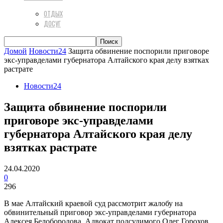
ОТДЫХ
ДОСУГ
Домой
Новости24
Защита обвинение поспорили приговоре
экс-управделами губернатора Алтайского края делу взятках
растрате
Новости24
Защита обвинение поспорили
приговоре экс-управделами
губернатора Алтайского края делу
взятках растрате
24.04.2020
0
296
В мае Алтайский краевой суд рассмотрит жалобу на
обвинительный приговор экс-управделами губернатора
Алексея Белобородова. Адвокат подсудимого Олег Горохов