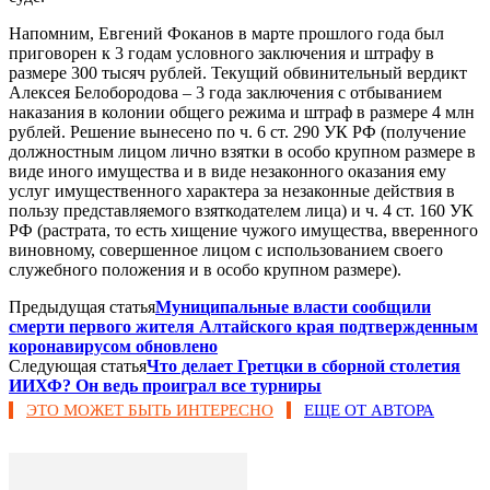
Напомним, Евгений Фоканов в марте прошлого года был
приговорен к 3 годам условного заключения и штрафу в
размере 300 тысяч рублей. Текущий обвинительный вердикт
Алексея Белобородова – 3 года заключения с отбыванием
наказания в колонии общего режима и штраф в размере 4 млн
рублей. Решение вынесено по ч. 6 ст. 290 УК РФ (получение
должностным лицом лично взятки в особо крупном размере в
виде иного имущества и в виде незаконного оказания ему
услуг имущественного характера за незаконные действия в
пользу представляемого взяткодателем лица) и ч. 4 ст. 160 УК
РФ (растрата, то есть хищение чужого имущества, вверенного
виновному, совершенное лицом с использованием своего
служебного положения и в особо крупном размере).
Предыдущая статья
Муниципальные власти сообщили
смерти первого жителя Алтайского края подтвержденным
коронавирусом обновлено
Следующая статья
Что делает Гретцки в сборной столетия
ИИХФ? Он ведь проиграл все турниры
ЭТО МОЖЕТ БЫТЬ ИНТЕРЕСНО
ЕЩЕ ОТ АВТОРА