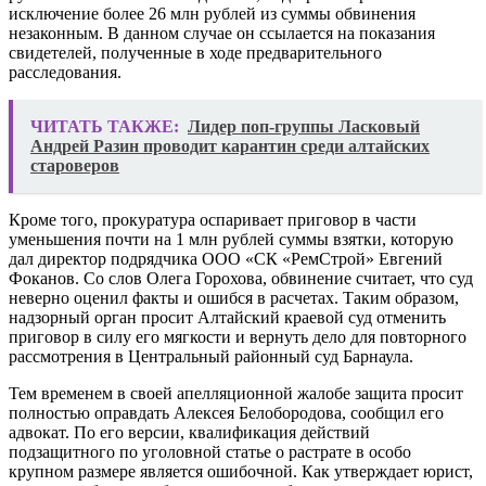
исключение более 26 млн рублей из суммы обвинения
незаконным. В данном случае он ссылается на показания
свидетелей, полученные в ходе предварительного
расследования.
ЧИТАТЬ ТАКЖЕ:
Лидер поп-группы Ласковый
Андрей Разин проводит карантин среди алтайских
староверов
Кроме того, прокуратура оспаривает приговор в части
уменьшения почти на 1 млн рублей суммы взятки, которую
дал директор подрядчика ООО «СК «РемСтрой» Евгений
Фоканов. Со слов Олега Горохова, обвинение считает, что суд
неверно оценил факты и ошибся в расчетах. Таким образом,
надзорный орган просит Алтайский краевой суд отменить
приговор в силу его мягкости и вернуть дело для повторного
рассмотрения в Центральный районный суд Барнаула.
Тем временем в своей апелляционной жалобе защита просит
полностью оправдать Алексея Белобородова, сообщил его
адвокат. По его версии, квалификация действий
подзащитного по уголовной статье о растрате в особо
крупном размере является ошибочной. Как утверждает юрист,