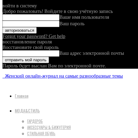
войти в систему
Добро пожаловать! Войдите в свою учётную запись
Ваше имя пользователя
Ваш пароль
Forgot your password? Get help
восстановление пароля
Восстановите свой пароль
Ваш адрес электронной почты
Пароль будет выслан Вам по электронной почте.
Женский онлайн-журнал на самые разнообразные темы
Главная
МОДА&СТИЛЬ
ГАРДЕРОБ
АКСЕССУАРЫ & БИЖУТЕРИЯ
СТИЛЬНАЯ ОБУВЬ