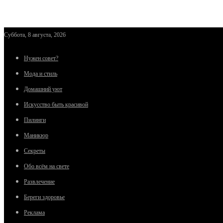
Суббота, 8 августа, 2026
Нужен совет?
Мода и стиль
Домашний уют
Искусство быть красивой
Пилинги
Маникюр
Секреты
Обо всём на свете
Развлечение
Береги здоровье
Реклама