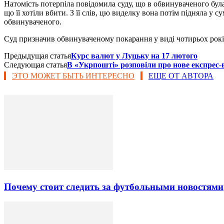
Натомість потерпіла повідомила суду, що в обвинуваченого була
що її хотіли вбити. З її слів, цю виделку вона потім підняла у 
обвинуваченого.
Суд призначив обвинуваченому покарання у виді чотирьох рокі
Предыдущая статья
Курс валют у Луцьку на 17 лютого
Следующая статья
В «Укрпошті» розповіли про нове експрес-
ЭТО МОЖЕТ БЫТЬ ИНТЕРЕСНО
ЕЩЕ ОТ АВТОРА
Почему стоит следить за футбольными новостями