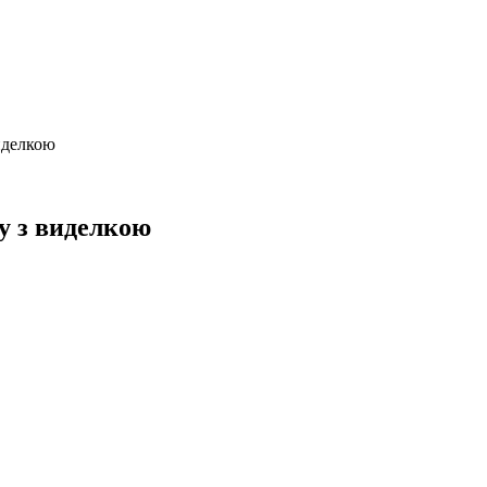
иделкою
у з виделкою