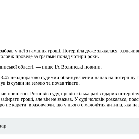
брав у неї з гаманця гроші. Потерпіла дуже злякалася, зазначив
чоловік проведе за ґратами понад чотири роки.
линської області, — пише ІА Волинські новини.
.45 неодноразово судимий обвинувачений напав на потерпілу та поб
ув із сумки на землю та почав тікати.
 повністю. Розповів суду, що він кілька разів вдарив потерпілу
 забирати гроші, але він не зважав. У суді чоловік розкаявся, п
ро не карати, враховуючи, що у нього є малолітня дитина, яка на
дар