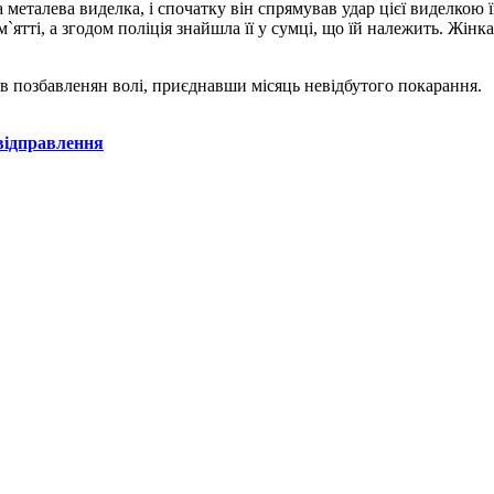
 металева виделка, і спочатку він спрямував удар цієї виделкою ї
сум`ятті, а згодом поліція знайшла її у сумці, що їй належить. Жін
в позбавленян волі, приєднавши місяць невідбутого покарання.
відправлення