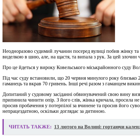
Неодноразово судимий лучанин посеред вулиці побив жінку та за
виделкою в шию, але, на щастя, та випала з рук. За цей злочин 
Про це йдеться у вироку Ковельського міськрайонного суду Во
Під час суду встановили, що 20 червня минулого року близько 23
гаманець та вкрав 70 гривень. Інші речі разом з гаманцем викин
Допитаний у судовому засіданні обвинувачений свою вину визнав
припинила чинити опір. З його слів, жінка кричала, просила не
просив пробачення у потерпілої за вчинене та просив його суво
непрацездатною, оскільки доглядає за дитиною.
ЧИТАТЬ ТАКЖЕ:
13 лютого на Волині: гортаючи кален