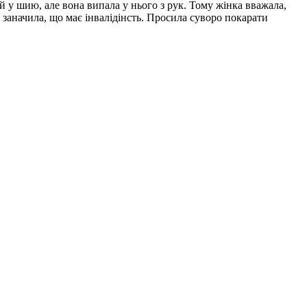
й у шию, але вона випала у нього з рук. Тому жінка вважала,
ка заначила, що має інвалідінсть. Просила суворо покарати