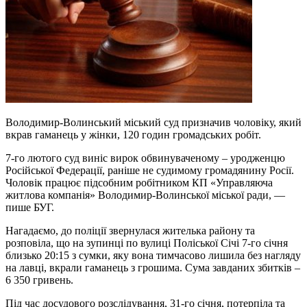
Володимир-Волинський міський суд призначив чоловіку, який
вкрав гаманець у жінки, 120 годин громадських робіт.
7-го лютого суд виніс вирок обвинуваченому – уродженцю
Російської Федерації, раніше не судимому громадянину Росії.
Чоловік працює підсобним робітником КП «Управляюча
житлова компанія» Володимир-Волинської міської ради, —
пише БУГ.
Нагадаємо, до поліції звернулася жителька району та
розповіла, що на зупинці по вулиці Поліської Січі 7-го січня
близько 20:15 з сумки, яку вона тимчасово лишила без нагляду
на лавці, вкрали гаманець з грошима. Сума завданих збитків –
6 350 гривень.
Під час досудового розслідування, 31-го січня, потерпіла та