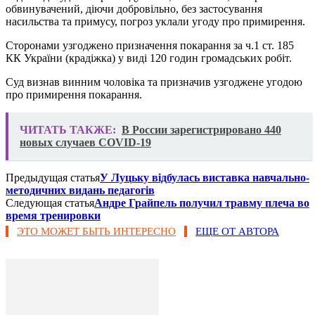
обвинувачений, діючи добровільно, без застосування
насильства та примусу, погроз уклали угоду про примирення.
Сторонами узгоджено призначення покарання за ч.1 ст. 185
КК України (крадіжка) у виді 120 годин громадських робіт.
Суд визнав винним чоловіка та призначив узгоджене угодою
про примирення покарання.
ЧИТАТЬ ТАКЖЕ:
В России зарегистрировано 440
новых случаев COVID-19
Предыдущая статья
У Луцьку відбулась виставка навчально-
методичних видань педагогів
Следующая статья
Андре Грайпель получил травму плеча во
время тренировки
ЭТО МОЖЕТ БЫТЬ ИНТЕРЕСНО
ЕЩЕ ОТ АВТОРА