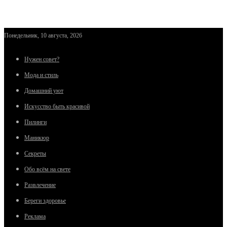
Понедельник, 10 августа, 2026
Нужен совет?
Мода и стиль
Домашний уют
Искусство быть красивой
Пилинги
Маникюр
Секреты
Обо всём на свете
Развлечение
Береги здоровье
Реклама