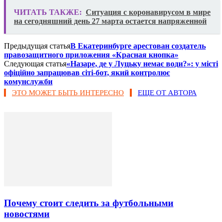
ЧИТАТЬ ТАКЖЕ:
Ситуация с коронавирусом в мире
на сегодняшний день 27 марта остается напряженной
Предыдущая статья
В Екатеринбурге арестован создатель
правозащитного приложения «Красная кнопка»
Следующая статья
«Назаре, де у Луцьку немає води?»: у місті
офіційно запрацював сіті-бот, який контролює
комунслужби
ЭТО МОЖЕТ БЫТЬ ИНТЕРЕСНО
ЕЩЕ ОТ АВТОРА
Почему стоит следить за футбольными
новостями