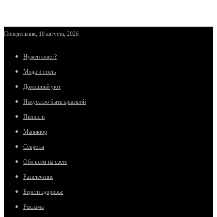
Понедельник, 10 августа, 2026
Нужен совет?
Мода и стиль
Домашний уют
Искусство быть красивой
Пилинги
Маникюр
Секреты
Обо всём на свете
Развлечение
Береги здоровье
Реклама