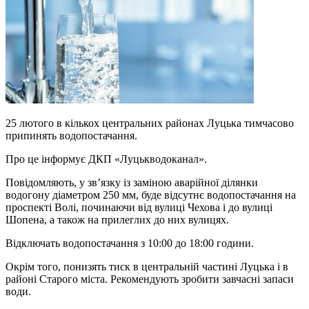
25 лютого в кількох центральних районах Луцька тимчасово
припинять водопостачання.
Про це інформує ДКП «Луцькводоканал».
Повідомляють, у зв’язку із заміною аварійної ділянки
водогону діаметром 250 мм, буде відсутнє водопостачання на
проспекті Волі, починаючи від вулиці Чехова і до вулиці
Шопена, а також на прилеглих до них вулицях.
Відключать водопостачання з 10:00 до 18:00 години.
Окрім того, понизять тиск в центральній частині Луцька і в
районі Старого міста. Рекомендують зробити завчасні запаси
води.