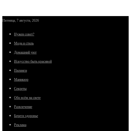
Пятница, 7 августа, 2026
Нужен совет?
Мода и стиль
Домашний уют
Искусство быть красивой
Пилинги
Маникюр
Секреты
Обо всём на свете
Развлечение
Береги здоровье
Реклама