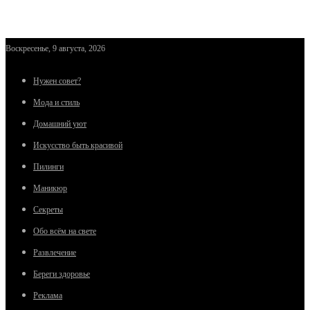
Воскресенье, 9 августа, 2026
Нужен совет?
Мода и стиль
Домашний уют
Искусство быть красивой
Пилинги
Маникюр
Секреты
Обо всём на свете
Развлечение
Береги здоровье
Реклама