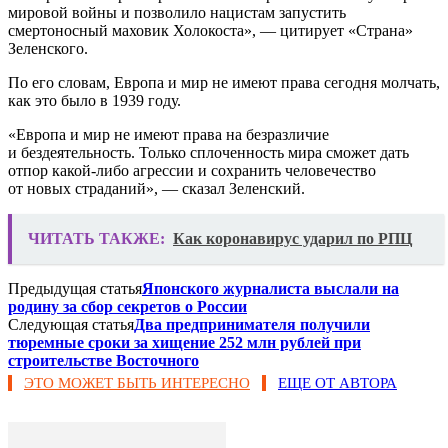
мировой войны и позволило нацистам запустить
смертоносный маховик Холокоста», — цитирует «Страна»
Зеленского.
По его словам, Европа и мир не имеют права сегодня молчать,
как это было в 1939 году.
«Европа и мир не имеют права на безразличие
и бездеятельность. Только сплоченность мира сможет дать
отпор какой-либо агрессии и сохранить человечество
от новых страданий», — сказал Зеленский.
ЧИТАТЬ ТАКЖЕ:
Как коронавирус ударил по РПЦ
Предыдущая статья
Японского журналиста выслали на
родину за сбор секретов о России
Следующая статья
Два предпринимателя получили
тюремные сроки за хищение 252 млн рублей при
строительстве Восточного
ЭТО МОЖЕТ БЫТЬ ИНТЕРЕСНО
ЕЩЕ ОТ АВТОРА