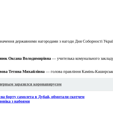
дзначення державними нагородами з нагоди Дня Соборності Украї
юк Оксана Володимирівна
— учителька комунального закладу
мова Тетяна Михайлівна
— голова правління Камінь-Каширсько
первым заразился коронавирусом
а борту самолета в Дубай, обмотали скотчем
ловіка з набоями