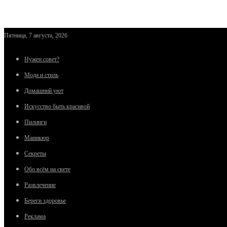
Пятница, 7 августа, 2026
Нужен совет?
Мода и стиль
Домашний уют
Искусство быть красивой
Пилинги
Маникюр
Секреты
Обо всём на свете
Развлечение
Береги здоровье
Реклама