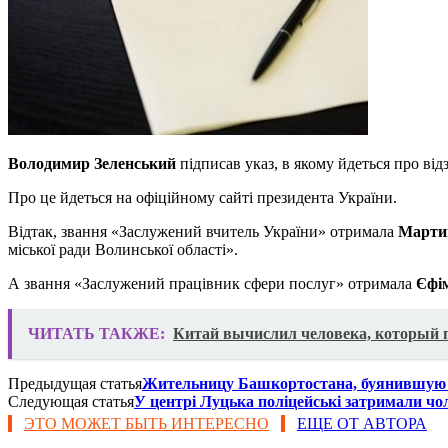
Володимир Зеленський
підписав указ, в якому йдеться про ві
Про це йдеться на офіційному сайті президента України.
Відтак, звання «Заслужений вчитель України» отримала
Мартин
міської ради Волинської області».
А звання «Заслужений працівник сфери послуг» отримала
Єфі
ЧИТАТЬ ТАКЖЕ:
Китай вычислил человека, который 
Предыдущая статья
Жительницу Башкортостана, буянившую н
Следующая статья
У центрі Луцька поліцейські затримали чо
ЭТО МОЖЕТ БЫТЬ ИНТЕРЕСНО
ЕЩЕ ОТ АВТОРА