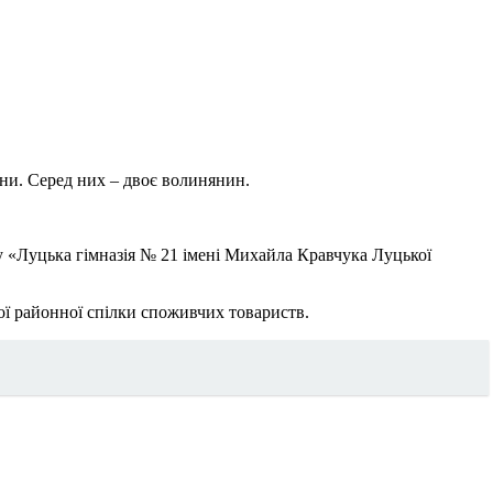
ни. Серед них – двоє волинянин.
 «Луцька гімназія № 21 імені Михайла Кравчука Луцької
ї районної спілки споживчих товариств.