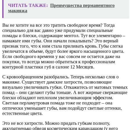
ЧИТАТЬ ТАКЖЕ:
Преимущества перманентного
макияжа
Вы не хотите на все это тратить свободное время? Тогда
специально для вас давно уже придумали специальные
помады и блески, содержащие ментол. Тут все элементарно –
намажьте ими губы. Они начали покалывать? Это верный
признак того, что к ним стала приливать кровь. Губы слегка
увеличатся в объеме, будут более яркого насыщенного цвета.
Если свободного времени у вас совсем не остается даже на
покупки, то всегда можно обратиться к профессионалам
контурной пластики губ в салоне 12 Месяцев.
С кровообращением разобрались. Теперь несколько слов о
макияже. Существует дамские хитрости, позволяющие
визуально увеличивать губки. Откажитесь от матовых темных
помад – они сделают губы тоньше. А вот жирные сверкающие
блески обладают неплохим увеличивающим эффектом.
Светлая перламутровая помада тоже не подходит – она
оптически уменьшает губы, вам подойдут светлые оттенки,
естественные цвета.
Это не все хитрости. Можно придать губкам полноту,
аккуратненько обведя косметическим карандашом (у него