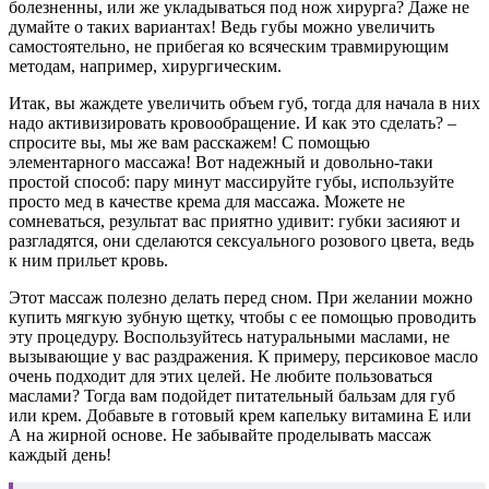
болезненны, или же укладываться под нож хирурга? Даже не
думайте о таких вариантах! Ведь губы можно увеличить
самостоятельно, не прибегая ко всяческим травмирующим
методам, например, хирургическим.
Итак, вы жаждете увеличить объем губ, тогда для начала в них
надо активизировать кровообращение. И как это сделать? –
спросите вы, мы же вам расскажем! С помощью
элементарного массажа! Вот надежный и довольно-таки
простой способ: пару минут массируйте губы, используйте
просто мед в качестве крема для массажа. Можете не
сомневаться, результат вас приятно удивит: губки засияют и
разгладятся, они сделаются сексуального розового цвета, ведь
к ним прильет кровь.
Этот массаж полезно делать перед сном. При желании можно
купить мягкую зубную щетку, чтобы с ее помощью проводить
эту процедуру. Воспользуйтесь натуральными маслами, не
вызывающие у вас раздражения. К примеру, персиковое масло
очень подходит для этих целей. Не любите пользоваться
маслами? Тогда вам подойдет питательный бальзам для губ
или крем. Добавьте в готовый крем капельку витамина Е или
А на жирной основе. Не забывайте проделывать массаж
каждый день!