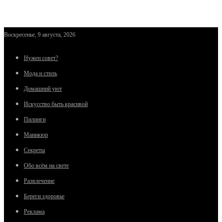
Воскресенье, 9 августа, 2026
Нужен совет?
Мода и стиль
Домашний уют
Искусство быть красивой
Пилинги
Маникюр
Секреты
Обо всём на свете
Развлечение
Береги здоровье
Реклама