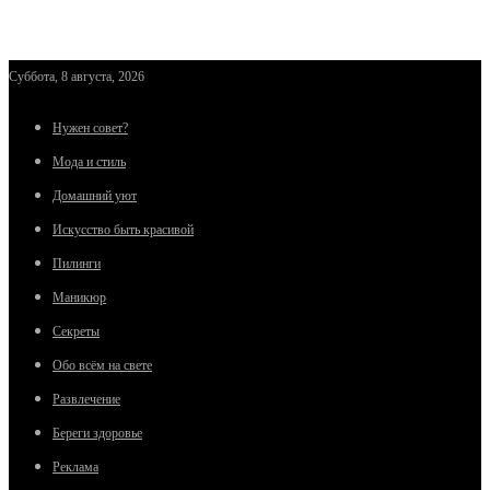
Суббота, 8 августа, 2026
Нужен совет?
Мода и стиль
Домашний уют
Искусство быть красивой
Пилинги
Маникюр
Секреты
Обо всём на свете
Развлечение
Береги здоровье
Реклама