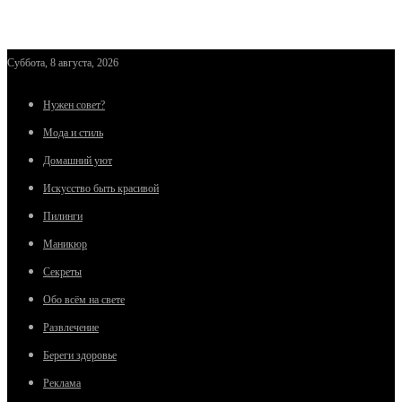
Суббота, 8 августа, 2026
Нужен совет?
Мода и стиль
Домашний уют
Искусство быть красивой
Пилинги
Маникюр
Секреты
Обо всём на свете
Развлечение
Береги здоровье
Реклама