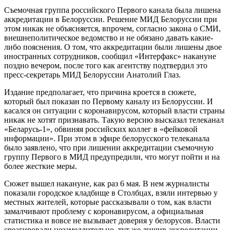
Съемочная группа российского Первого канала была лишена
аккредитации в Белоруссии. Решение МИД Белоруссии при
этом никак не объясняется, впрочем, согласно закона о СМИ,
внешнеполитическое ведомство и не обязано давать какие-
либо пояснения. О том, что аккредитации были лишены двое
иностранных сотрудников, сообщил «Интерфакс» накануне
поздно вечером, после того как агентству подтвердил это
пресс-секретарь МИД Белоруссии Анатолий Глаз.
Издание предполагает, что причина кроется в сюжете,
который был показан по Первому каналу из Белоруссии. И
касался он ситуации с коронавирусом, который власти страны
никак не хотят признавать. Такую версию высказал телеканал
«Беларусь-1», обвиняя российских коллег в «фейковой
информации». При этом в эфире белорусского телеканала
было заявлено, что при лишении аккредитации съемочную
группу Первого в МИД предупредили, что могут пойти и на
более жесткие меры.
Сюжет вышел накануне, как раз 6 мая. В нем журналисты
показали городское кладбище в Столбцах, взяли интервью у
местных жителей, которые рассказывали о том, как власти
замалчивают проблему с коронавирусом, а официальная
статистика и вовсе не вызывает доверия у белорусов. Власти
среагировали незамедлительно, тут же лишив аккредитации.