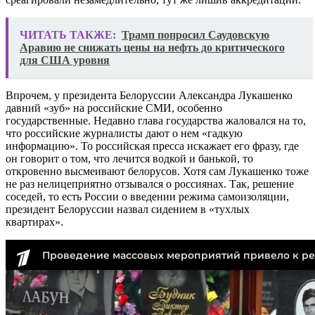
ЧИТАТЬ ТАКЖЕ:
Трамп попросил Саудовскую
Аравию не снижать цены на нефть до критического
для США уровня
Впрочем, у президента Белоруссии Александра Лукашенко
давний «зуб» на российские СМИ, особенно
государственные. Недавно глава государства жаловался на то,
что российские журналисты дают о нем «гадкую
информацию». То российская пресса искажает его фразу, где
он говорит о том, что лечится водкой и банькой, то
откровенно высмеивают белорусов. Хотя сам Лукашенко тоже
не раз нелицеприятно отзывался о россиянах. Так, решение
соседей, то есть России о введении режима самоизоляции,
президент Белоруссии назвал сидением в «тухлых
квартирах».