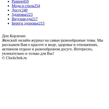
Разное
410
Мода и стиль
254
Досуг
240
Здоровье
223
Вкусная еда
217
Береги здоровье
215
Дон Корлеоне
Женский онлайн-журнал на самые разнообразные темы. Мы
расскажем Вам о красоте и моде, здоровье и отношениях,
активном отдыхе и разнообразном досуге. Интересно,
увлекательно и только для Вас!
© Clockchok.ru