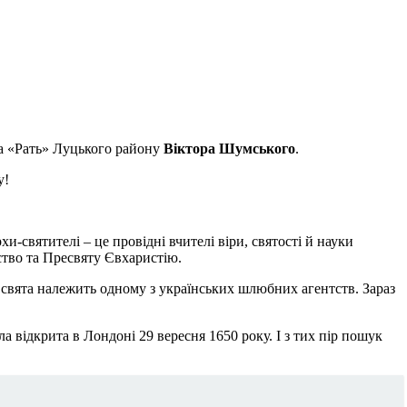
ва «Рать» Луцького району
Віктора Шумського
.
у!
и-святителі – це провідні вчителі віри, святості й науки
тво та Пресвяту Євхаристію.
 свята належить одному з українських шлюбних агентств. Зараз
 відкрита в Лондоні 29 вересня 1650 року. І з тих пір пошук