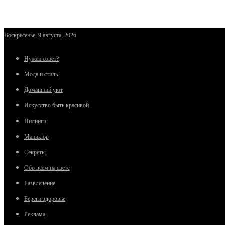
Воскресенье, 9 августа, 2026
Нужен совет?
Мода и стиль
Домашний уют
Искусство быть красивой
Пилинги
Маникюр
Секреты
Обо всём на свете
Развлечение
Береги здоровье
Реклама