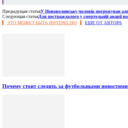
Предыдущая статья
У Нововолинську чоловік погрожував ад
Следующая статья
Для постраждалого у смертельній аварії в
ЭТО МОЖЕТ БЫТЬ ИНТЕРЕСНО
ЕЩЕ ОТ АВТОРА
Почему стоит следить за футбольными новостями