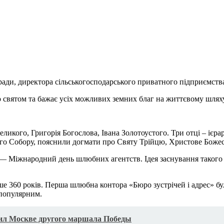
 ради, директора сільськогосподарського приватного підприємст
го святом та бажає усіх можливих земних благ на життєвому шлях
икого, Григорія Богослова, Івана Золотоустого. Три отці – ієрарх
го Собору, пояснили догмати про Святу Трійцю, Христове Божес
о — Міжнародний день шлюбних агентств. Ідея заснування такого
е 360 років. Перша шлюбна контора «Бюро зустрічей і адрес» була
 популярним.
ил Москве другого маршала Победы