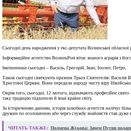
Сьогодні день народження у екс-депутата Волинської обласної
Інформаційне агентство ВолиньPost вітає знаного аграрія з йо
Іменинники сьогодні – Василь, Григорій, Іван, Іполит, Петро.
Також сьогодні святкують празник Трьох Святителів: Василія Вел
Христової Церкви. Вони передали народу чисту віру Нікейсько
Окрім того, сьогодні, 12 лютого, відзначають професійне свят
таку традицію підхопили й інші країни світу.
За історичними даними, історія шлюбних агентств налічує більш
дружин по оголошенню або через службу знайомств став дуже
ЧИТАТЬ ТАКЖЕ:
Подмена Жукова: Зачем Путин подар