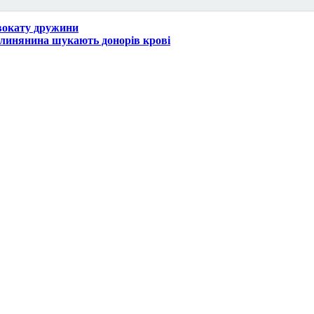
вокату дружини
олинянина шукають донорів крові