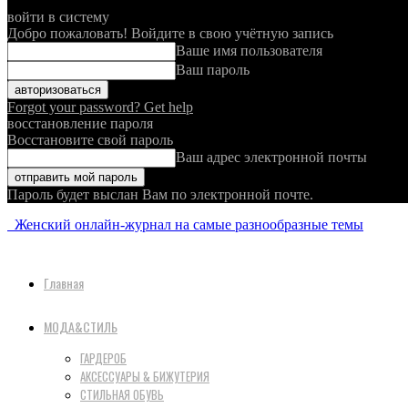
войти в систему
Добро пожаловать! Войдите в свою учётную запись
Ваше имя пользователя
Ваш пароль
Forgot your password? Get help
восстановление пароля
Восстановите свой пароль
Ваш адрес электронной почты
Пароль будет выслан Вам по электронной почте.
Женский онлайн-журнал на самые разнообразные темы
Главная
МОДА&СТИЛЬ
ГАРДЕРОБ
АКСЕССУАРЫ & БИЖУТЕРИЯ
СТИЛЬНАЯ ОБУВЬ