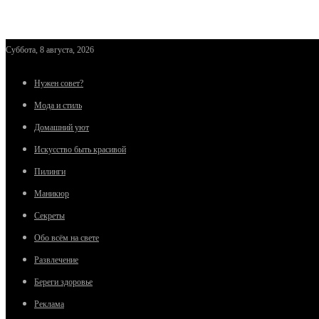
Суббота, 8 августа, 2026
Нужен совет?
Мода и стиль
Домашний уют
Искусство быть красивой
Пилинги
Маникюр
Секреты
Обо всём на свете
Развлечение
Береги здоровье
Реклама