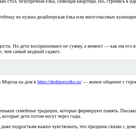
ый стол, безупречная ёлка, сияющая квартира. Но, стремясь к и
о? Ребёнку не нужна дизайнерская ёлка или многочасовые кулин
ости. Но дети воспринимают не сумму, а момент — как им его в
е, чем самый модный гаджет.
а Мороза на дом в
https://dedmoroziko.ru/
— живое общение с герое
ленькие семейные традиции, которые формируют память. Письмо
 которые дети потом несут через годы.
даже подросткам важно чувствовать, что праздник связан с домо