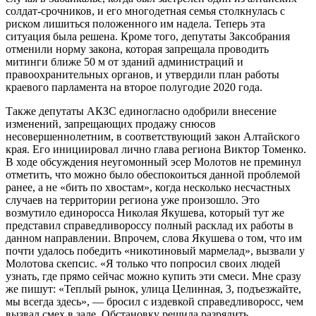
солдат-срочников, и его многодетная семья столкнулась с
риском лишиться положенного им надела. Теперь эта
ситуация была решена. Кроме того, депутаты Заксобрания
отменили норму закона, которая запрещала проводить
митинги ближе 50 м от зданий администраций и
правоохранительных органов, и утвердили план работы
краевого парламента на второе полугодие 2020 года.
Также депутаты АКЗС единогласно одобрили внесение
изменений, запрещающих продажу снюсов
несовершеннолетним, в соответствующий закон Алтайского
края. Его инициировал лично глава региона Виктор Томенко.
В ходе обсуждения неугомонный эсер Молотов не преминул
отметить, что можно было обеспокоиться данной проблемой
ранее, а не «бить по хвостам», когда несколько несчастных
случаев на территории региона уже произошло. Это
возмутило единоросса Николая Якушева, который тут же
представил справедливороссу полный расклад их работы в
данном направлении. Впрочем, слова Якушева о том, что им
почти удалось победить «никотиновый мармелад», вызвали у
Молотова скепсис. «Я только что попросил своих людей
узнать, где прямо сейчас можно купить эти смеси. Мне сразу
же пишут: «Теплый рынок, улица Целинная, 3, подъезжайте,
мы всегда здесь», — бросил с издевкой справедливоросс, чем
вызвал смех в зале. Обстановку решила разрядить