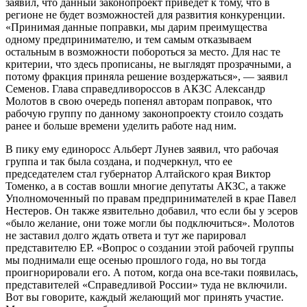
заявил, что данный законопроект приведет к тому, что в
регионе не будет возможностей для развития конкуренции.
«Принимая данные поправки, мы дарим преимущества
одному предпринимателю, и тем самым отказываем
остальным в возможности побороться за место. Для нас те
критерии, что здесь прописаны, не выглядят прозрачными, а
потому фракция приняла решение воздержаться», — заявил
Семенов. Глава справедливороссов в АКЗС Александр
Молотов в свою очередь попенял авторам поправок, что
рабочую группу по данному законопроекту стоило создать
ранее и больше времени уделить работе над ним.
В пику ему единоросс Альберт Лунев заявил, что рабочая
группа и так была создана, и подчеркнул, что ее
председателем стал губернатор Алтайского края Виктор
Томенко, а в состав вошли многие депутаты АКЗС, а также
Уполномоченный по правам предпринимателей в крае Павел
Нестеров. Он также язвительно добавил, что если бы у эсеров
«было желание, они тоже могли бы подключиться». Молотов
не заставил долго ждать ответа и тут же парировал
представителю ЕР. «Вопрос о создании этой рабочей группы
мы поднимали еще осенью прошлого года, но вы тогда
проигнорировали его. А потом, когда она все-таки появилась,
представителей «Справедливой России» туда не включили.
Вот вы говорите, каждый желающий мог принять участие.