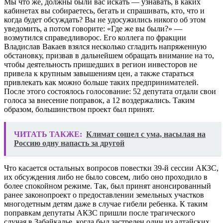
Мы что же, должны были вас искать — узнавать, в каких
кабинетах вы собираетесь, бегать и спрашивать, кто, что и
когда будет обсуждать? Вы не удосужились никого об этом
уведомить, а потом говорите: «Где же вы были?» —
возмутился справедливорос. Его коллега по фракции
Владислав Вакаев взялся несколько сгладить напряженную
обстановку, призвав в дальнейшем обращать внимание на то,
чтобы деятельность пришедших в регион инвесторов не
привела к крупным завышениям цен, а также стараться
привлекать как можно больше таких предпринимателей.
После этого состоялось голосование: 52 депутата отдали свои
голоса за внесение поправок, а 12 воздержались. Таким
образом, большинством проект был принят.
ЧИТАТЬ ТАКЖЕ:
Климат сошел с ума, насылая на
Россию одну напасть за другой
Что касается остальных вопросов повестки 39-й сессии АКЗС,
их обсуждения либо не было совсем, либо оно проходило в
более спокойном режиме. Так, был принят анонсированный
ранее законопроект о предоставлении земельных участков
многодетным детям даже в случае гибели ребенка. К таким
поправкам депутаты АКЗС пришли после трагического
случая в Забайкалье, когда был застрелен один из алтайских