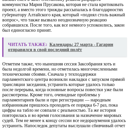
коммунистка Мария Прусакова, которая не стала критиковать
проект, а вместо этого трижды рассыпалась в благодарностях
губернатору Алтайского края, который «поднял столь важный
вопрос», что также вызвало неоднозначную реакцию
собравшихся. После того, как все немного успокоились, закон
был единогласно принят.
ЧИТАТЬ ТАКЖЕ:
Календарь: 27 марта - Гагарин
отправился в свой последний полёт
Отметим также, что нынешняя сессия Заксобрания хоть и
была недолгой времени, но отметилась многочисленными
техническими сбоями. Сначала у техподдержки
парламентского центра возникли накладки с запуском прямой
трансляции заседания, устранить которые удалось только
после перерыва, когда основные вопросы повестки уже были
рассмотрены. Кроме того, очевидные проблемы у
парламентариев были и при регистрации — народным
избранникам пришлось проходить ее порядка 6-7 раз, пока
цифры на табло не совпали с реальностью. Та же история
повторилась и во время голосования за назначение мировых
судей. Тем не менее к концу сессии все недоразумения удалось
устранить. Напоследок депутаты выслушали сбивчивый отчет