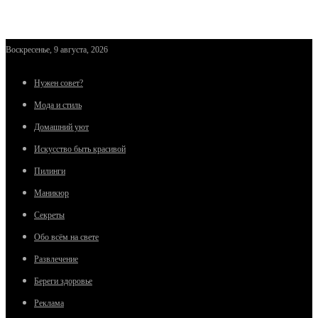
Воскресенье, 9 августа, 2026
Нужен совет?
Мода и стиль
Домашний уют
Искусство быть красивой
Пилинги
Маникюр
Секреты
Обо всём на свете
Развлечение
Береги здоровье
Реклама