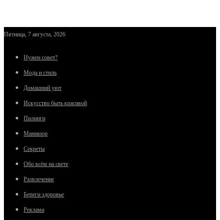
Пятница, 7 августа, 2026
Нужен совет?
Мода и стиль
Домашний уют
Искусство быть красивой
Пилинги
Маникюр
Секреты
Обо всём на свете
Развлечение
Береги здоровье
Реклама