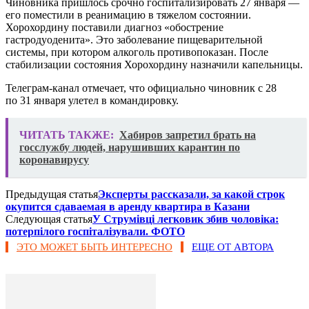
Чиновника пришлось срочно госпитализировать 27 января —
его поместили в реанимацию в тяжелом состоянии.
Хорохордину поставили диагноз «обострение
гастродуоденита». Это заболевание пищеварительной
системы, при котором алкоголь противопоказан. После
стабилизации состояния Хорохордину назначили капельницы.
Телеграм-канал отмечает, что официально чиновник с 28
по 31 января улетел в командировку.
ЧИТАТЬ ТАКЖЕ:
Хабиров запретил брать на
госслужбу людей, нарушивших карантин по
коронавирусу
Предыдущая статья
Эксперты рассказали, за какой строк
окупится сдаваемая в аренду квартира в Казани
Следующая статья
У Струмівці легковик збив чоловіка:
потерпілого госпіталізували. ФОТО
ЭТО МОЖЕТ БЫТЬ ИНТЕРЕСНО
ЕЩЕ ОТ АВТОРА