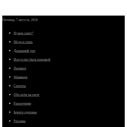
Пятница, 7 августа, 2026
Нужен совет?
Мода и стиль
Домашний уют
Искусство быть красивой
Пилинги
Маникюр
Секреты
Обо всём на свете
Развлечение
Береги здоровье
Реклама